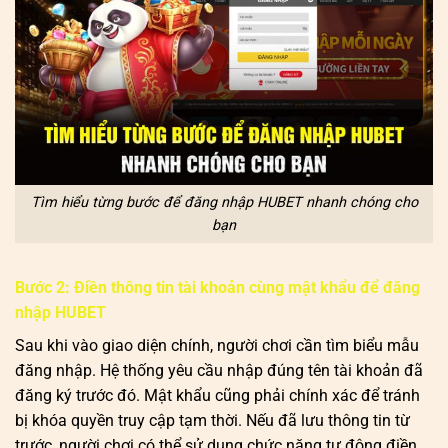
Tìm hiểu từng bước để đăng nhập HUBET nhanh chóng cho
bạn
Bước 2: Điền thông tin tài khoản cùng mật khẩu để đăng
nhập HUBET
Sau khi vào giao diện chính, người chơi cần tìm biểu mẫu
đăng nhập. Hệ thống yêu cầu nhập đúng tên tài khoản đã
đăng ký trước đó. Mật khẩu cũng phải chính xác để tránh
bị khóa quyền truy cập tạm thời. Nếu đã lưu thông tin từ
trước, người chơi có thể sử dụng chức năng tự động điền