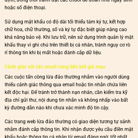
hoặc số điện thoại.
Sử dụng mật khẩu có độ dài tối thiểu tám ký tự, kết hợp
chữ hoa, chữ thường, số và ký tự đặc biệt giúp nâng cao
khả năng bảo vệ. Khi lưu trữ, nên sử dụng trình quản lý mật
khẩu thay vì ghi chú trên thiết bị cá nhân, tránh nguy cơ rò
rỉ thông tin khi bị mất hoặc đánh cắp dữ liệu.
Cảnh giác với các email cùng liên kết giả mạo
Các cuộc tấn công lừa đảo thường nhắm vào người dùng
thiếu cảnh giác thông qua email hoặc tin nhắn chứa liên
kết độc hại. Để tránh trở thành nạn nhân, cần kiểm tra kỹ
địa chỉ gửi thư, nội dung tin nhắn và không nhấp vào bất
kỳ đường dẫn nào khi chưa xác minh độ tin cậy.
Các trang web lừa đảo thường có giao diện tương tự sảnh
nhằm đánh cắp thông tin. Khi nhận được yêu cầu điền mật
khẩu hoặc thông tin cá nhân từ email đáng ngờ, tốt nhất