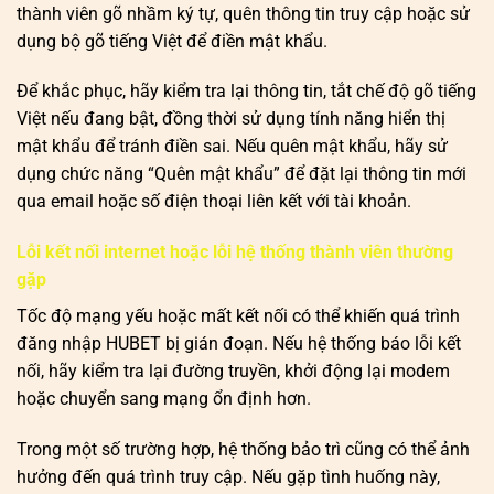
thành viên gõ nhầm ký tự, quên thông tin truy cập hoặc sử
dụng bộ gõ tiếng Việt để điền mật khẩu.
Để khắc phục, hãy kiểm tra lại thông tin, tắt chế độ gõ tiếng
Việt nếu đang bật, đồng thời sử dụng tính năng hiển thị
mật khẩu để tránh điền sai. Nếu quên mật khẩu, hãy sử
dụng chức năng “Quên mật khẩu” để đặt lại thông tin mới
qua email hoặc số điện thoại liên kết với tài khoản.
Lỗi kết nối internet hoặc lỗi hệ thống thành viên thường
gặp
Tốc độ mạng yếu hoặc mất kết nối có thể khiến quá trình
đăng nhập HUBET bị gián đoạn. Nếu hệ thống báo lỗi kết
nối, hãy kiểm tra lại đường truyền, khởi động lại modem
hoặc chuyển sang mạng ổn định hơn.
Trong một số trường hợp, hệ thống bảo trì cũng có thể ảnh
hưởng đến quá trình truy cập. Nếu gặp tình huống này,