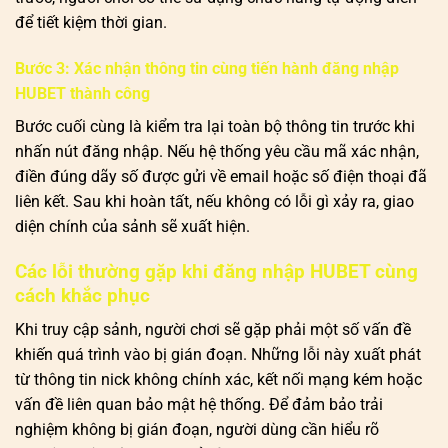
để tiết kiệm thời gian.
Bước 3: Xác nhận thông tin cùng tiến hành đăng nhập
HUBET thành công
Bước cuối cùng là kiểm tra lại toàn bộ thông tin trước khi
nhấn nút đăng nhập. Nếu hệ thống yêu cầu mã xác nhận,
điền đúng dãy số được gửi về email hoặc số điện thoại đã
liên kết. Sau khi hoàn tất, nếu không có lỗi gì xảy ra, giao
diện chính của sảnh sẽ xuất hiện.
Các lỗi thường gặp khi đăng nhập HUBET cùng
cách khắc phục
Khi truy cập sảnh, người chơi sẽ gặp phải một số vấn đề
khiến quá trình vào bị gián đoạn. Những lỗi này xuất phát
từ thông tin nick không chính xác, kết nối mạng kém hoặc
vấn đề liên quan bảo mật hệ thống. Để đảm bảo trải
nghiệm không bị gián đoạn, người dùng cần hiểu rõ