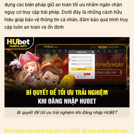
dụng các biện pháp giữ an toàn tối ưu nhằm ngăn chặn
nguy cơ truy cập trái phép. Dưới đây là những cách hữu
hiệu giúp bảo vệ thông tin cá nhân, đảm bảo quá trình truy
cập luôn an toàn và ổn định.
Bí quyết để tối ưu trải nghiệm khi đăng nhập HUBET
Kích hoạt xác minh hai yếu tố (2FA) để bảo mật tài khoản