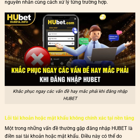
nguyên nhân cùng cách xử lý từng trường hợp.
Khắc phục ngay các vấn đề hay mắc phải khi đăng nhập
HUBET
Lỗi tài khoản hoặc mật khẩu không chính xác tại nền tảng
Một trong những vấn đề thường gặp đăng nhập HUBET là
điền sai tài khoản hoặc mật khẩu. Điều này có thể do