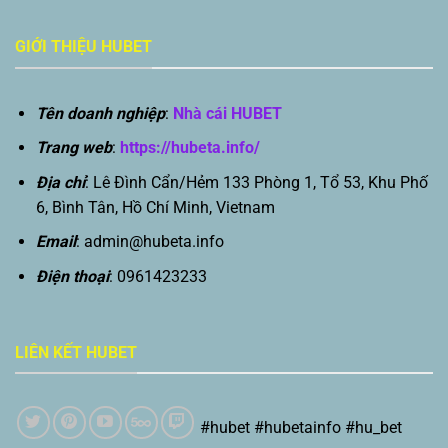
GIỚI THIỆU HUBET
Tên doanh nghiệp
:
Nhà cái HUBET
Trang web
:
https://hubeta.info/
Địa chỉ
: Lê Đình Cẩn/Hẻm 133 Phòng 1, Tổ 53, Khu Phố
6, Bình Tân, Hồ Chí Minh, Vietnam
Email
:
admin@hubeta.info
Điện thoại
: 0961423233
LIÊN KẾT HUBET
#hubet #hubetainfo #hu_bet