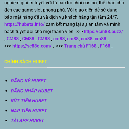
nghiệm giải trí tuyệt vời từ các trò chơi casino, thể thao cho
đến các game slot phong phú. Với giao diện dễ sử dụng,
bảo mật hàng đầu và dịch vụ khách hàng tận tâm 24/7,
https://hubeta.info/
cam kết mang lại sự an tâm và minh
bạch tuyệt đối cho mọi thành viên. >>>
https://cm88.buzz/
,
CM88
,
CM88
,
CM88
,
cm88
,
cm88
,
cm88
,
cm88
,
>>>
https://sc88e.com/
,
>>>
Trang chủ F168
,
F168
,
CHÍNH SÁCH HUBET
ĐĂNG KÝ HUBET
ĐĂNG NHẬP HUBET
RÚT TIỀN HUBET
NẠP TIỀN HUBET
TẢI APP HUBET