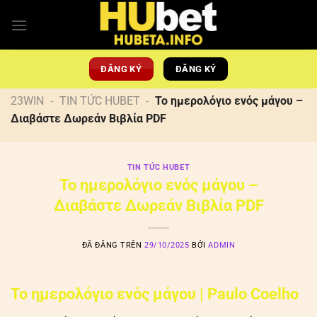
Chuyển
đến
nội
dung
ĐĂNG KÝ
ĐĂNG KÝ
23WIN
-
TIN TỨC HUBET
-
Το ημερολόγιο ενός μάγου –
Διαβάστε Δωρεάν Βιβλία PDF
TIN TỨC HUBET
Το ημερολόγιο ενός μάγου –
Διαβάστε Δωρεάν Βιβλία PDF
ĐÃ ĐĂNG TRÊN
29/10/2025
BỞI
ADMIN
Το ημερολόγιο ενός μάγου | Paulo Coelho