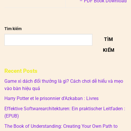
– PDF Book Download
Tìm kiếm
TÌM
KIẾM
Recent Posts
Game xì dách đổi thưởng là gì? Cách chơi dễ hiểu và mẹo
vào bàn hiệu quả
Harry Potter et le prisonnier d’Azkaban : Livres
Effektive Softwarearchitekturen: Ein praktischer Leitfaden :
(EPUB)
The Book of Understanding: Creating Your Own Path to