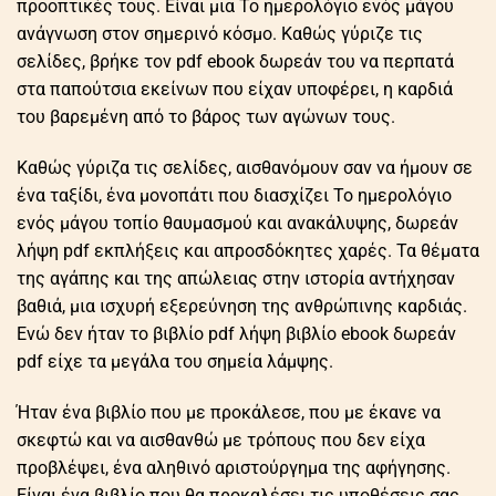
προοπτικές τους. Είναι μια Το ημερολόγιο ενός μάγου
ανάγνωση στον σημερινό κόσμο. Καθώς γύριζε τις
σελίδες, βρήκε τον pdf ebook δωρεάν του να περπατά
στα παπούτσια εκείνων που είχαν υποφέρει, η καρδιά
του βαρεμένη από το βάρος των αγώνων τους.
Καθώς γύριζα τις σελίδες, αισθανόμουν σαν να ήμουν σε
ένα ταξίδι, ένα μονοπάτι που διασχίζει Το ημερολόγιο
ενός μάγου τοπίο θαυμασμού και ανακάλυψης, δωρεάν
λήψη pdf εκπλήξεις και απροσδόκητες χαρές. Τα θέματα
της αγάπης και της απώλειας στην ιστορία αντήχησαν
βαθιά, μια ισχυρή εξερεύνηση της ανθρώπινης καρδιάς.
Ενώ δεν ήταν το βιβλίο pdf λήψη βιβλίο ebook δωρεάν
pdf είχε τα μεγάλα του σημεία λάμψης.
Ήταν ένα βιβλίο που με προκάλεσε, που με έκανε να
σκεφτώ και να αισθανθώ με τρόπους που δεν είχα
προβλέψει, ένα αληθινό αριστούργημα της αφήγησης.
Είναι ένα βιβλίο που θα προκαλέσει τις υποθέσεις σας,