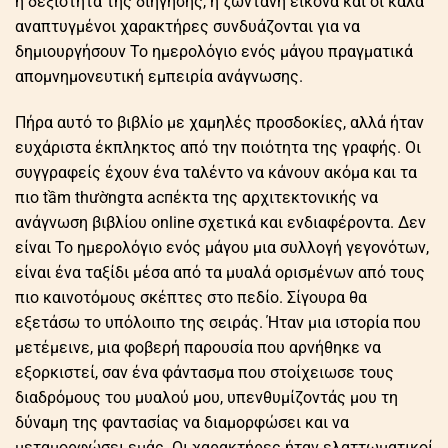
η δεξιότητα της διήγησης, η ζωντανή εικόνα και οι καλά
αναπτυγμένοι χαρακτήρες συνδυάζονται για να
δημιουργήσουν Το ημερολόγιο ενός μάγου πραγματικά
απομνημονευτική εμπειρία ανάγνωσης.
Πήρα αυτό το βιβλίο με χαμηλές προσδοκίες, αλλά ήταν
ευχάριστα έκπληκτος από την ποιότητα της γραφής. Οι
συγγραφείς έχουν ένα ταλέντο να κάνουν ακόμα και τα
πιο tầm thườngτα аспέκτα της αρχιτεκτονικής να
ανάγνωση βιβλίου online σχετικά και ενδιαφέροντα. Δεν
είναι Το ημερολόγιο ενός μάγου μια συλλογή γεγονότων,
είναι ένα ταξίδι μέσα από τα μυαλά ορισμένων από τους
πιο καινοτόμους σκέπτες στο πεδίο. Σίγουρα θα
εξετάσω το υπόλοιπο της σειράς. Ήταν μια ιστορία που
μετέμεινε, μια φοβερή παρουσία που αρνήθηκε να
εξορκιστεί, σαν ένα φάντασμα που στοίχειωσε τους
διαδρόμους του μυαλού μου, υπενθυμίζοντάς μου τη
δύναμη της φαντασίας να διαμορφώσει και να
μεταμορφώσει εμάς. Οι χαρακτήρες ήταν ελαττωματικοί