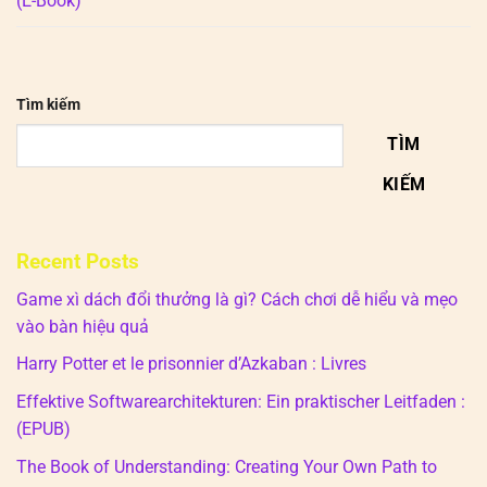
(E-Book)
Tìm kiếm
TÌM
KIẾM
Recent Posts
Game xì dách đổi thưởng là gì? Cách chơi dễ hiểu và mẹo
vào bàn hiệu quả
Harry Potter et le prisonnier d’Azkaban : Livres
Effektive Softwarearchitekturen: Ein praktischer Leitfaden :
(EPUB)
The Book of Understanding: Creating Your Own Path to