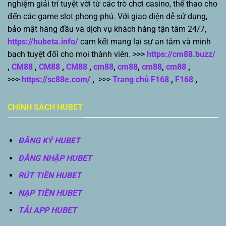
nghiệm giải trí tuyệt vời từ các trò chơi casino, thể thao cho
đến các game slot phong phú. Với giao diện dễ sử dụng,
bảo mật hàng đầu và dịch vụ khách hàng tận tâm 24/7,
https://hubeta.info/
cam kết mang lại sự an tâm và minh
bạch tuyệt đối cho mọi thành viên. >>>
https://cm88.buzz/
,
CM88
,
CM88
,
CM88
,
cm88
,
cm88
,
cm88
,
cm88
,
>>>
https://sc88e.com/
,
>>>
Trang chủ F168
,
F168
,
CHÍNH SÁCH HUBET
ĐĂNG KÝ HUBET
ĐĂNG NHẬP HUBET
RÚT TIỀN HUBET
NẠP TIỀN HUBET
TẢI APP HUBET