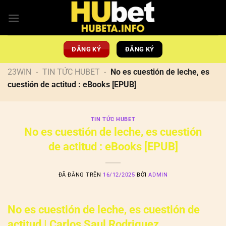
Chuyển
đến
nội
dung
ĐĂNG KÝ
ĐĂNG KÝ
23WIN
-
TIN TỨC HUBET
-
No es cuestión de leche, es
cuestión de actitud : eBooks [EPUB]
TIN TỨC HUBET
No es cuestión de leche, es cuestión
de actitud : eBooks [EPUB]
ĐÃ ĐĂNG TRÊN
16/12/2025
BỞI
ADMIN
No es cuestión de leche, es cuestión de
actitud | Carlos Saul Rodriguez