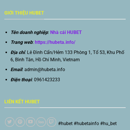
GIỚI THIỆU HUBET
Tên doanh nghiệp
:
Nhà cái HUBET
Trang web
:
https://hubeta.info/
Địa chỉ
: Lê Đình Cẩn/Hẻm 133 Phòng 1, Tổ 53, Khu Phố
6, Bình Tân, Hồ Chí Minh, Vietnam
Email
:
admin@hubeta.info
Điện thoại
: 0961423233
LIÊN KẾT HUBET
#hubet #hubetainfo #hu_bet