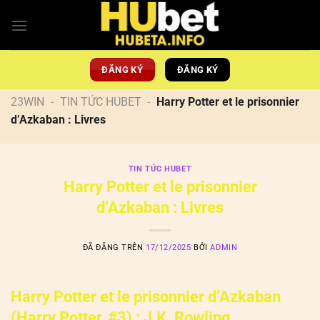
Chuyển
đến
nội
dung
ĐĂNG KÝ
ĐĂNG KÝ
23WIN
-
TIN TỨC HUBET
-
Harry Potter et le prisonnier
d’Azkaban : Livres
TIN TỨC HUBET
Harry Potter et le prisonnier
d’Azkaban : Livres
ĐÃ ĐĂNG TRÊN
17/12/2025
BỞI
ADMIN
Harry Potter et le prisonnier d’Azkaban
(Harry Potter, #3) : J.K. Rowling