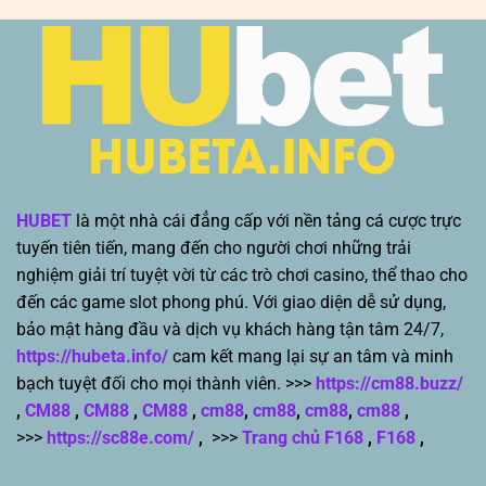
HUBET
là một nhà cái đẳng cấp với nền tảng cá cược trực
tuyến tiên tiến, mang đến cho người chơi những trải
nghiệm giải trí tuyệt vời từ các trò chơi casino, thể thao cho
đến các game slot phong phú. Với giao diện dễ sử dụng,
bảo mật hàng đầu và dịch vụ khách hàng tận tâm 24/7,
https://hubeta.info/
cam kết mang lại sự an tâm và minh
bạch tuyệt đối cho mọi thành viên. >>>
https://cm88.buzz/
,
CM88
,
CM88
,
CM88
,
cm88
,
cm88
,
cm88
,
cm88
,
>>>
https://sc88e.com/
,
>>>
Trang chủ F168
,
F168
,