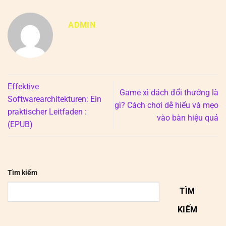
ADMIN
Effektive
Game xì dách đổi thưởng là
Softwarearchitekturen: Ein
gì? Cách chơi dễ hiểu và mẹo
praktischer Leitfaden :
vào bàn hiệu quả
(EPUB)
Tìm kiếm
TÌM
KIẾM