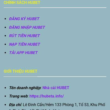
CHÍNH SÁCH HUBET
ĐĂNG KÝ HUBET
ĐĂNG NHẬP HUBET
RÚT TIỀN HUBET
NẠP TIỀN HUBET
TẢI APP HUBET
GIỚI THIỆU HUBET
Tên doanh nghiệp
:
Nhà cái HUBET
Trang web
:
https://hubeta.info/
Địa chỉ
: Lê Đình Cẩn/Hẻm 133 Phòng 1, Tổ 53, Khu Phố