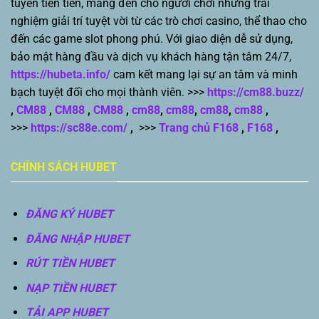
tuyến tiên tiến, mang đến cho người chơi những trải
nghiệm giải trí tuyệt vời từ các trò chơi casino, thể thao cho
đến các game slot phong phú. Với giao diện dễ sử dụng,
bảo mật hàng đầu và dịch vụ khách hàng tận tâm 24/7,
https://hubeta.info/
cam kết mang lại sự an tâm và minh
bạch tuyệt đối cho mọi thành viên. >>>
https://cm88.buzz/
,
CM88
,
CM88
,
CM88
,
cm88
,
cm88
,
cm88
,
cm88
,
>>>
https://sc88e.com/
,
>>>
Trang chủ F168
,
F168
,
CHÍNH SÁCH HUBET
ĐĂNG KÝ HUBET
ĐĂNG NHẬP HUBET
RÚT TIỀN HUBET
NẠP TIỀN HUBET
TẢI APP HUBET