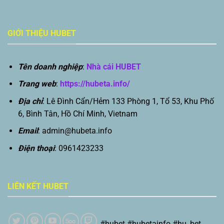
GIỚI THIỆU HUBET
Tên doanh nghiệp
:
Nhà cái HUBET
Trang web
:
https://hubeta.info/
Địa chỉ
: Lê Đình Cẩn/Hẻm 133 Phòng 1, Tổ 53, Khu Phố
6, Bình Tân, Hồ Chí Minh, Vietnam
Email
:
admin@hubeta.info
Điện thoại
: 0961423233
LIÊN KẾT HUBET