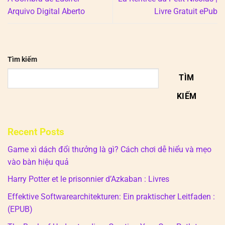
Arquivo Digital Aberto
Livre Gratuit ePub
Tìm kiếm
TÌM
KIẾM
Recent Posts
Game xì dách đổi thưởng là gì? Cách chơi dễ hiểu và mẹo
vào bàn hiệu quả
Harry Potter et le prisonnier d’Azkaban : Livres
Effektive Softwarearchitekturen: Ein praktischer Leitfaden :
(EPUB)