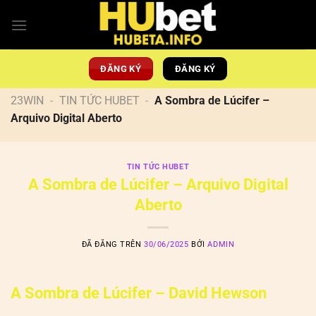
Chuyển
đến
nội
dung
ĐĂNG KÝ
ĐĂNG KÝ
23WIN
-
TIN TỨC HUBET
-
A Sombra de Lúcifer –
Arquivo Digital Aberto
TIN TỨC HUBET
A Sombra de Lúcifer – Arquivo Digital
Aberto
ĐÃ ĐĂNG TRÊN
30/06/2025
BỞI
ADMIN
A Sombra de Lúcifer – David Hewson