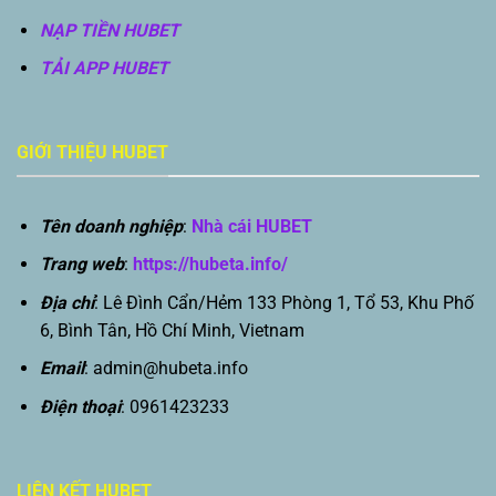
NẠP TIỀN HUBET
TẢI APP HUBET
GIỚI THIỆU HUBET
Tên doanh nghiệp
:
Nhà cái HUBET
Trang web
:
https://hubeta.info/
Địa chỉ
: Lê Đình Cẩn/Hẻm 133 Phòng 1, Tổ 53, Khu Phố
6, Bình Tân, Hồ Chí Minh, Vietnam
Email
:
admin@hubeta.info
Điện thoại
: 0961423233
LIÊN KẾT HUBET