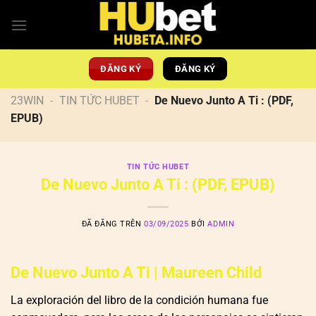
Chuyển
đến
nội
dung
ĐĂNG KÝ
ĐĂNG KÝ
23WIN
-
TIN TỨC HUBET
-
De Nuevo Junto A Ti : (PDF,
EPUB)
TIN TỨC HUBET
De Nuevo Junto A Ti : (PDF, EPUB)
ĐÃ ĐĂNG TRÊN
03/09/2025
BỞI
ADMIN
De Nuevo Junto A Ti | Maureen Child
La exploración del libro de la condición humana fue