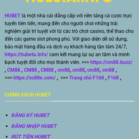
HUBET
là một nhà cái đẳng cấp với nền tảng cá cược trực
tuyến tiên tiến, mang đến cho người chơi những trải
nghiệm giải trí tuyệt vời từ các trò chơi casino, thể thao cho
đến các game slot phong phú. Với giao diện dễ sử dụng,
bảo mật hàng đầu và dịch vụ khách hàng tận tâm 24/7,
https://hubeta.info/
cam kết mang lại sự an tâm và minh
bạch tuyệt đối cho mọi thành viên. >>>
https://cm88.buzz/
,
CM88
,
CM88
,
CM88
,
cm88
,
cm88
,
cm88
,
cm88
,
>>>
https://sc88e.com/
,
>>>
Trang chủ F168
,
F168
,
CHÍNH SÁCH HUBET
ĐĂNG KÝ HUBET
ĐĂNG NHẬP HUBET
RÚT TIỀN HUBET