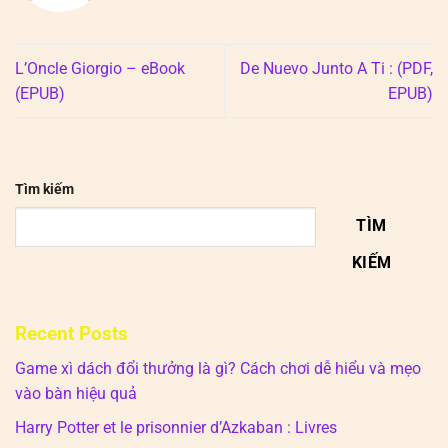
L’Oncle Giorgio – eBook
De Nuevo Junto A Ti : (PDF,
(EPUB)
EPUB)
Tìm kiếm
TÌM
KIẾM
Recent Posts
Game xì dách đổi thưởng là gì? Cách chơi dễ hiểu và mẹo
vào bàn hiệu quả
Harry Potter et le prisonnier d’Azkaban : Livres