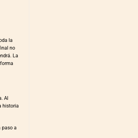
oda la
final no
endrá. La
 forma
. Al
a historia
a paso a