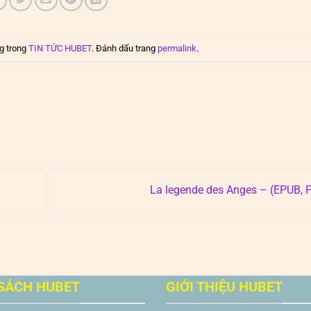
g trong
TIN TỨC HUBET
. Đánh dấu trang
permalink
.
La legende des Anges – (EPUB,
SÁCH HUBET
GIỚI THIỆU HUBET