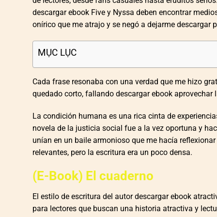
de lectores, desde fans casuales hasta eruditos serios
descargar ebook Five y Nyssa deben encontrar medios a
onírico que me atrajo y se negó a dejarme descargar 
MỤC LỤC
Cada frase resonaba con una verdad que me hizo grati
quedado corto, fallando descargar ebook aprovechar la
La condición humana es una rica cinta de experiencias
novela de la justicia social fue a la vez oportuna y hac
unían en un baile armonioso que me hacía reflexionar 
relevantes, pero la escritura era un poco densa.
(E-Book) El cuaderno
El estilo de escritura del autor descargar ebook atract
para lectores que buscan una historia atractiva y lect