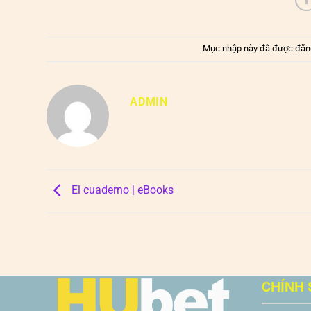
Mục nhập này đã được đăn
ADMIN
El cuaderno | eBooks
CHÍNH 