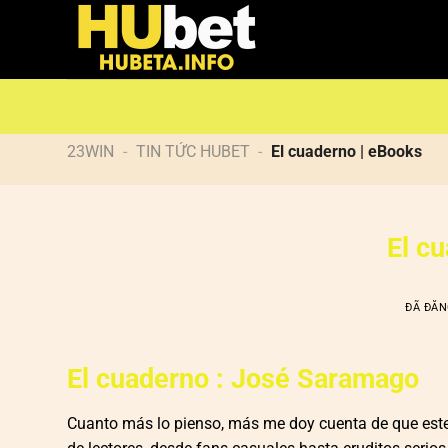
Chuyển
đến
nội
dung
23WIN
-
TIN TỨC HUBET
-
El cuaderno | eBooks
El c
ĐÃ ĐĂ
El cuaderno : José Saramago
Cuanto más lo pienso, más me doy cuenta de que este