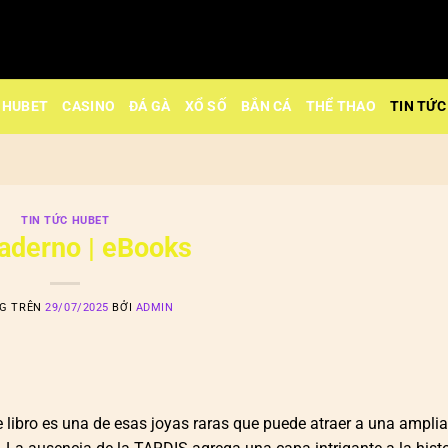
HUBET
CASINO
ĐÁ GÀ
XỔ SỐ
BẮN CÁ
THỂ THAO
TIN TỨC
TIN TỨC HUBET
uaderno | eBooks
NG TRÊN
29/07/2025
BỞI
ADMIN
 libro es una de esas joyas raras que puede atraer a una ampl