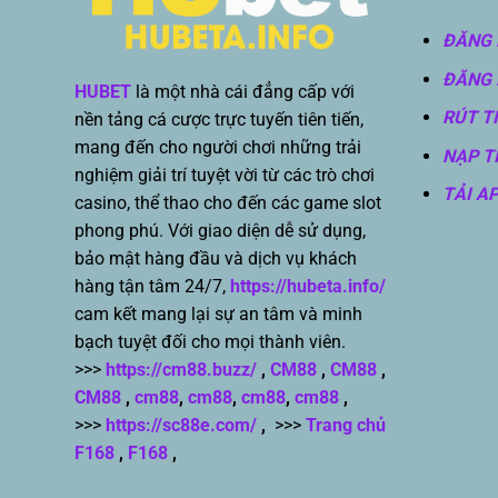
ĐĂNG 
ĐĂNG 
HUBET
là một nhà cái đẳng cấp với
RÚT T
nền tảng cá cược trực tuyến tiên tiến,
mang đến cho người chơi những trải
NẠP T
nghiệm giải trí tuyệt vời từ các trò chơi
TẢI A
casino, thể thao cho đến các game slot
phong phú. Với giao diện dễ sử dụng,
bảo mật hàng đầu và dịch vụ khách
hàng tận tâm 24/7,
https://hubeta.info/
cam kết mang lại sự an tâm và minh
bạch tuyệt đối cho mọi thành viên.
>>>
https://cm88.buzz/
,
CM88
,
CM88
,
CM88
,
cm88
,
cm88
,
cm88
,
cm88
,
>>>
https://sc88e.com/
,
>>>
Trang chủ
F168
,
F168
,