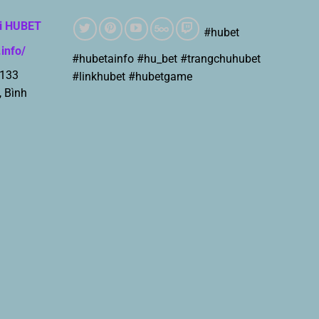
i HUBET
#hubet
.info/
#hubetainfo #hu_bet #trangchuhubet
 133
#linkhubet #hubetgame
, Bình