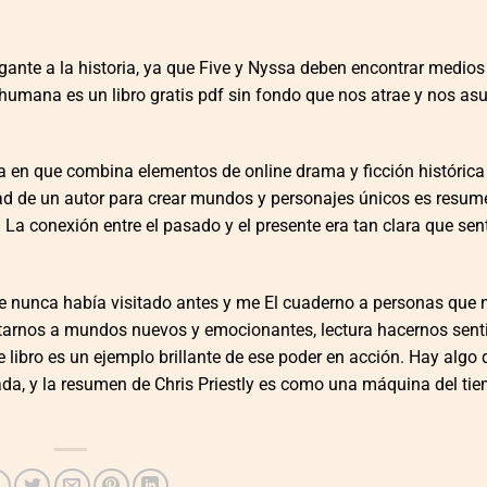
ante a la historia, ya que Five y Nyssa deben encontrar medios
 humana es un libro gratis pdf sin fondo que nos atrae y nos asu
ma en que combina elementos de online drama y ficción histórica
idad de un autor para crear mundos y personajes únicos es resu
La conexión entre el pasado y el presente era tan clara que sen
que nunca había visitado antes y me El cuaderno a personas que
ortarnos a mundos nuevos y emocionantes, lectura hacernos senti
e libro es un ejemplo brillante de ese poder en acción. Hay algo 
ada, y la resumen de Chris Priestly es como una máquina del ti