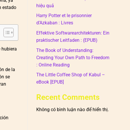
ria, ya
hiệu quả
n estado
Harry Potter et le prisonnier
d’Azkaban : Livres
Effektive Softwarearchitekturen: Ein
praktischer Leitfaden : (EPUB)
 hubiera
The Book of Understanding:
Creating Your Own Path to Freedom
: Online Reading
ón de la
The Little Coffee Shop of Kabul –
ión se
eBook [EPUB]
ran
Recent Comments
Không có bình luận nào để hiển thị.
pción