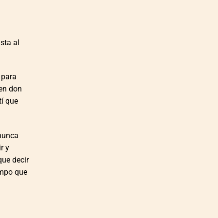
sta al
 para
men don
tí que
 nunca
r y
que decir
empo que