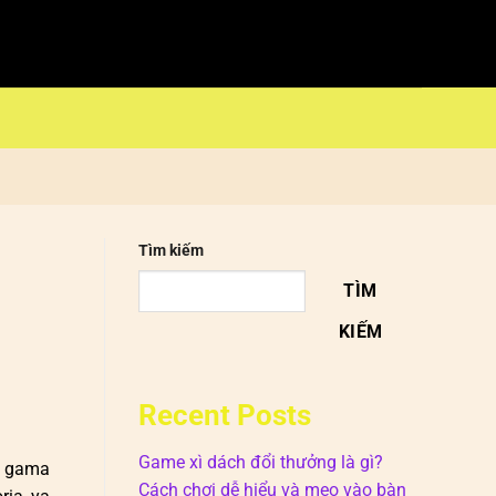
Tìm kiếm
TÌM
KIẾM
Recent Posts
Game xì dách đổi thưởng là gì?
ia gama
Cách chơi dễ hiểu và mẹo vào bàn