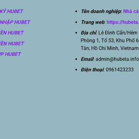
KÝ HUBET
Tên doanh nghiệp
:
Nhà cá
NHẬP HUBET
Trang web
:
https://hubeta
IỀN HUBET
Địa chỉ
: Lê Đình Cẩn/Hẻm
Phòng 1, Tổ 53, Khu Phố 6
IỀN HUBET
Tân, Hồ Chí Minh, Vietnam
PP HUBET
Email
:
admin@hubeta.info
Điện thoại
: 0961423233