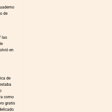
 cuaderno
do de
 las
le
olvió en
ica de
 estaba
o
era como
ro gratis
delicado