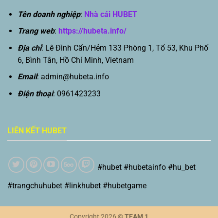
Tên doanh nghiệp
:
Nhà cái HUBET
Trang web
:
https://hubeta.info/
Địa chỉ
: Lê Đình Cẩn/Hẻm 133 Phòng 1, Tổ 53, Khu Phố
6, Bình Tân, Hồ Chí Minh, Vietnam
Email
:
admin@hubeta.info
Điện thoại
: 0961423233
LIÊN KẾT HUBET
#hubet #hubetainfo #hu_bet
#trangchuhubet #linkhubet #hubetgame
Copyright 2026 ©
TEAM 1