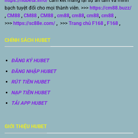
https://hubeta.info/
cam kết mang lại sự an tâm và minh
bạch tuyệt đối cho mọi thành viên. >>>
https://cm88.buzz/
,
CM88
,
CM88
,
CM88
,
cm88
,
cm88
,
cm88
,
cm88
,
>>>
https://sc88e.com/
,
>>>
Trang chủ F168
,
F168
,
CHÍNH SÁCH HUBET
ĐĂNG KÝ HUBET
ĐĂNG NHẬP HUBET
RÚT TIỀN HUBET
NẠP TIỀN HUBET
TẢI APP HUBET
GIỚI THIỆU HUBET