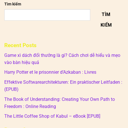
Tìm kiếm
TÌM
KIẾM
Recent Posts
Game xì dách đổi thưởng là gì? Cách chơi dễ hiểu và mẹo
vào bàn hiệu quả
Harry Potter et le prisonnier d’Azkaban : Livres
Effektive Softwarearchitekturen: Ein praktischer Leitfaden :
(EPUB)
The Book of Understanding: Creating Your Own Path to
Freedom : Online Reading
The Little Coffee Shop of Kabul – eBook [EPUB]