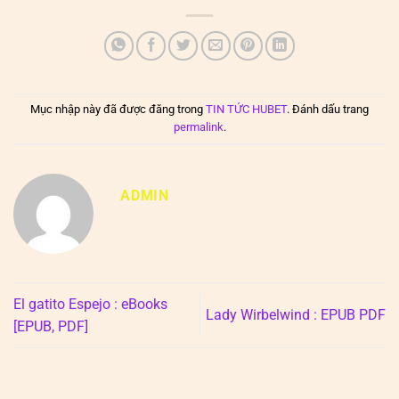
Mục nhập này đã được đăng trong
TIN TỨC HUBET
. Đánh dấu trang
permalink
.
ADMIN
El gatito Espejo : eBooks
Lady Wirbelwind : EPUB PDF
[EPUB, PDF]