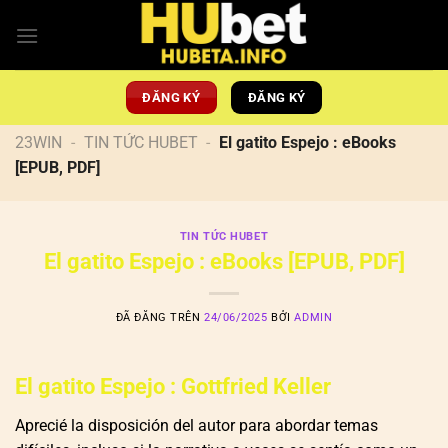
Chuyển
đến
nội
dung
ĐĂNG KÝ
ĐĂNG KÝ
23WIN
-
TIN TỨC HUBET
-
El gatito Espejo : eBooks
[EPUB, PDF]
TIN TỨC HUBET
El gatito Espejo : eBooks [EPUB, PDF]
ĐÃ ĐĂNG TRÊN
24/06/2025
BỞI
ADMIN
El gatito Espejo : Gottfried Keller
Aprecié la disposición del autor para abordar temas