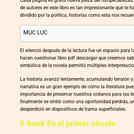
Cada página es gratis nueva pieza del rompecabezas,
de autores en este libro es tan impresionante que te
dividido por la política, historias como esta nos rec
MỤC LỤC
El silencio después de la lectura fue un espacio para
hacen cuestionar libro pdf descargar que creemos sabe
simbólica de la novela permitió múltiples interpretacio
La historia avanzó lentamente, acumulando tensión y su
narrativa es un gran ejemplo de cómo la literatura pued
importancia de preservar nuestros océanos para las leer
finalmente se sintió como una oportunidad perdida, 
desperdició en dispositivos de trama superficiales.
E-book En el primer círculo