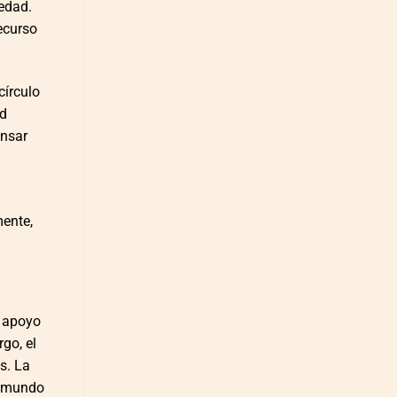
iedad.
ecurso
círculo
ad
ensar
mente,
e apoyo
go, el
s. La
l mundo