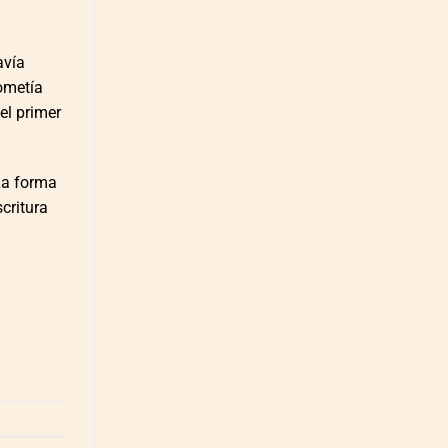
avía
ometía
el primer
 La forma
critura