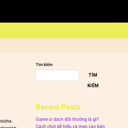
Tìm kiếm
TÌM
KIẾM
Recent Posts
Game xì dách đổi thưởng là gì?
cocina.
Cách chơi dễ hiểu và mẹo vào bàn