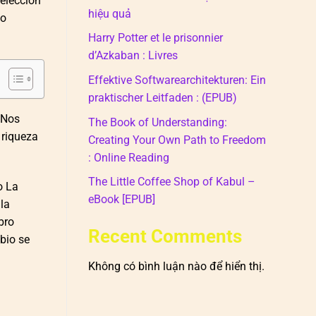
elección
hiệu quả
do
Harry Potter et le prisonnier
d’Azkaban : Livres
Effektive Softwarearchitekturen: Ein
praktischer Leitfaden : (EPUB)
 Nos
The Book of Understanding:
 riqueza
Creating Your Own Path to Freedom
: Online Reading
The Little Coffee Shop of Kabul –
o La
eBook [EPUB]
 la
bro
Recent Comments
bio se
Không có bình luận nào để hiển thị.