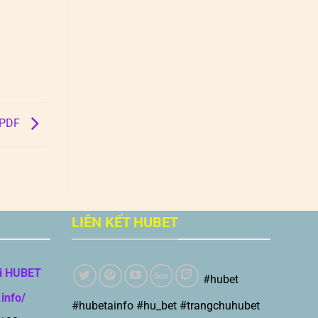
– PDF
LIÊN KẾT HUBET
i HUBET
#hubet
.info/
#hubetainfo #hu_bet #trangchuhubet