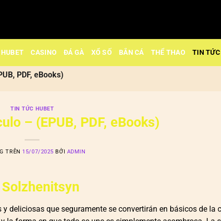
HUBET
CASINO
ĐÁ GÀ
XỔ SỐ
BẮN CÁ
THỂ THAO
TIN TỨC
EPUB, PDF, eBooks)
TIN TỨC HUBET
rculo – (EPUB, PDF, eBooks)
NG TRÊN
15/07/2025
BỞI
ADMIN
r Solzhenitsyn
s y deliciosas que seguramente se convertirán en básicos de la 