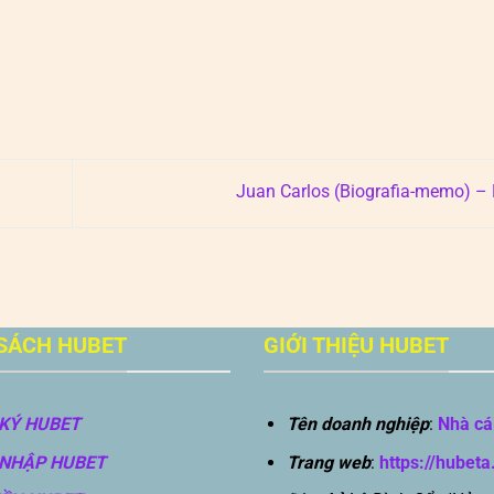
Juan Carlos (Biografia-memo) 
SÁCH HUBET
GIỚI THIỆU HUBET
KÝ HUBET
Tên doanh nghiệp
:
Nhà cá
NHẬP HUBET
Trang web
:
https://hubeta