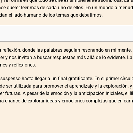
 y la forma en que todo se une es simplemente asombrosa. La s
 hace querer leer más de cada uno de ellos. En un mundo a menu
uerdan el lado humano de los temas que debatimos.
 la reflexión, donde las palabras seguían resonando en mi mente.
r y nos invitan a buscar respuestas más allá de lo evidente. La
nes y reflexiones.
spenso hasta llegar a un final gratificante. En el primer círcul
e ser utilizada para promover el aprendizaje y la exploración, y
 futuras. A pesar de la emoción y la anticipación iniciales, el li
una chance de explorar ideas y emociones complejas que en cam