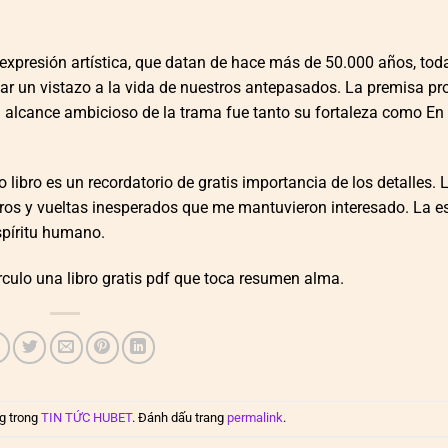
xpresión artística, que datan de hace más de 50.000 años, tod
r un vistazo a la vida de nuestros antepasados. La premisa pr
El alcance ambicioso de la trama fue tanto su fortaleza como En 
lo libro es un recordatorio de gratis importancia de los detalles.
giros y vueltas inesperados que me mantuvieron interesado. La es
espíritu humano.
írculo una libro gratis pdf que toca resumen alma.
g trong
TIN TỨC HUBET
. Đánh dấu trang
permalink
.