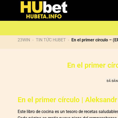
Chuyển
đến
nội
dung
23WIN
-
TIN TỨC HUBET
-
En el primer círculo – (
En el primer cí
ĐÃ ĐĂ
En el primer círculo | Aleksand
Este libro de cocina es un tesoro de recetas saludable