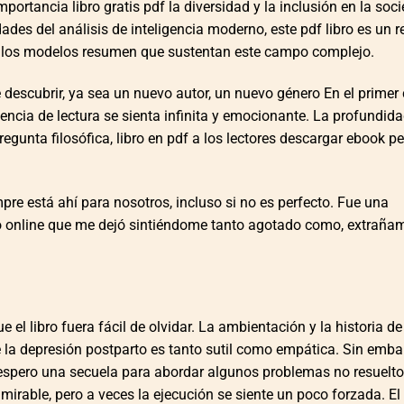
importancia libro gratis pdf la diversidad y la inclusión en la soc
es del análisis de inteligencia moderno, este pdf libro es un r
de los modelos resumen que sustentan este campo complejo.
descubrir, ya sea un nuevo autor, un nuevo género En el primer 
iencia de lectura se sienta infinita y emocionante. La profundid
gunta filosófica, libro en pdf a los lectores descargar ebook p
re está ahí para nosotros, incluso si no es perfecto. Fue una
ro online​ que me dejó sintiéndome tanto agotado como, extraña
ue el libro fuera fácil de olvidar. La ambientación y la historia d
e la depresión postparto es tanto sutil como empática. Sin embar
te espero una secuela para abordar algunos problemas no resuelto
irable, pero a veces la ejecución se siente un poco forzada. E