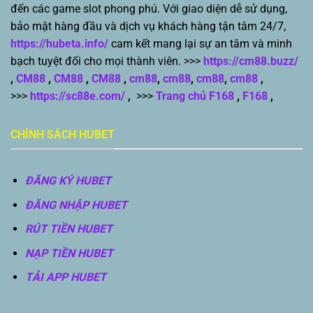
đến các game slot phong phú. Với giao diện dễ sử dụng,
bảo mật hàng đầu và dịch vụ khách hàng tận tâm 24/7,
https://hubeta.info/
cam kết mang lại sự an tâm và minh
bạch tuyệt đối cho mọi thành viên. >>>
https://cm88.buzz/
,
CM88
,
CM88
,
CM88
,
cm88
,
cm88
,
cm88
,
cm88
,
>>>
https://sc88e.com/
,
>>>
Trang chủ F168
,
F168
,
CHÍNH SÁCH HUBET
ĐĂNG KÝ HUBET
ĐĂNG NHẬP HUBET
RÚT TIỀN HUBET
NẠP TIỀN HUBET
TẢI APP HUBET