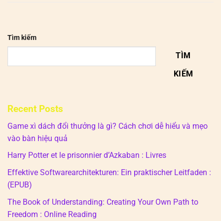
Tìm kiếm
TÌM
KIẾM
Recent Posts
Game xì dách đổi thưởng là gì? Cách chơi dễ hiểu và mẹo
vào bàn hiệu quả
Harry Potter et le prisonnier d’Azkaban : Livres
Effektive Softwarearchitekturen: Ein praktischer Leitfaden :
(EPUB)
The Book of Understanding: Creating Your Own Path to
Freedom : Online Reading