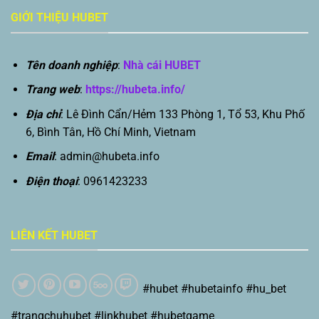
GIỚI THIỆU HUBET
Tên doanh nghiệp
:
Nhà cái HUBET
Trang web
:
https://hubeta.info/
Địa chỉ
: Lê Đình Cẩn/Hẻm 133 Phòng 1, Tổ 53, Khu Phố
6, Bình Tân, Hồ Chí Minh, Vietnam
Email
:
admin@hubeta.info
Điện thoại
: 0961423233
LIÊN KẾT HUBET
#hubet #hubetainfo #hu_bet
#trangchuhubet #linkhubet #hubetgame