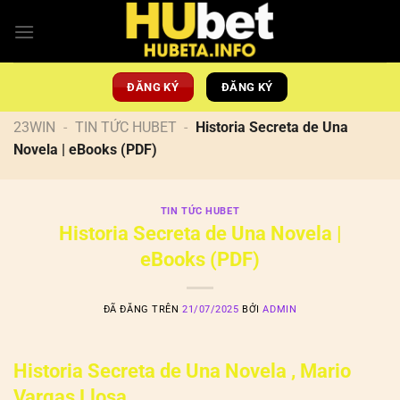
Chuyển
đến
nội
dung
ĐĂNG KÝ
ĐĂNG KÝ
23WIN
-
TIN TỨC HUBET
-
Historia Secreta de Una
Novela | eBooks (PDF)
TIN TỨC HUBET
Historia Secreta de Una Novela |
eBooks (PDF)
ĐÃ ĐĂNG TRÊN
21/07/2025
BỞI
ADMIN
Historia Secreta de Una Novela , Mario
Vargas Llosa