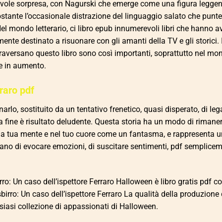
piacevole sorpresa, con Nagurski che emerge come una figura leggen
ostante l’occasionale distrazione del linguaggio salato che punte
Nel mondo letterario, ci libro epub innumerevoli libri che hanno 
amente destinato a risuonare con gli amanti della TV e gli storici. 
ttraversano questo libro sono così importanti, soprattutto nel mo
re in aumento.
rraro pdf
rlo, sostituito da un tentativo frenetico, quasi disperato, di lega
 fine è risultato deludente. Questa storia ha un modo di rimaner
ella tua mente e nel tuo cuore come un fantasma, e rappresenta u
avano di evocare emozioni, di suscitare sentimenti, pdf semplicem
rro: Un caso dell’ispettore Ferraro Halloween è libro gratis pdf c
 sbirro: Un caso dell’ispettore Ferraro La qualità della produzione 
siasi collezione di appassionati di Halloween.