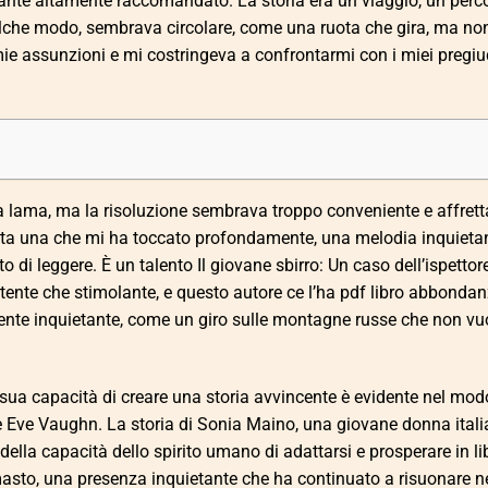
rante altamente raccomandato. La storia era un viaggio, un perc
alche modo, sembrava circolare, come una ruota che gira, ma non
e assunzioni e mi costringeva a confrontarmi con i miei pregiud
na lama, ma la risoluzione sembrava troppo conveniente e affrett
tata una che mi ha toccato profondamente, una melodia inquieta
 di leggere. È un talento Il giovane sbirro: Un caso dell’ispettor
ertente che stimolante, e questo autore ce l’ha pdf libro abbonda
nte inquietante, come un giro sulle montagne russe che non vu
a sua capacità di creare una storia avvincente è evidente nel mod
r e Eve Vaughn. La storia di Sonia Maino, una giovane donna ital
ella capacità dello spirito umano di adattarsi e prosperare in li
 rimasto, una presenza inquietante che ha continuato a risuonare n