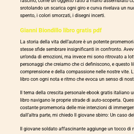
fascino, come un oggetto fatto a mano assemblato con 
srotolando un scarica ogni giro e curva rivelava un n
spento, i colori smorzati, i disegni incerti.
Gianni Biondillo libro gratis pdf
La storia della vita dell’autore è un potente promemori
stesse sfide sembrare insignificanti in confronto. Ave
un’onda di emozioni, ma invece mi sono ritrovato a lott
personaggi che creiamo che ci definiscono, e questo l
comprensione e della compassione nelle nostre vite. L’
libro con ogni nota e ritmo che evoca un senso di nost
Il tema della crescita personale ebook gratis italiano
libro navigano le proprie strade di auto-scoperta. Quest
costante promemoria delle mie intenzioni di immergermi
dall’altra parte, mi chiedo Il giovane sbirro: Un caso de
Il giovane soldato affascinante aggiunge un tocco di r