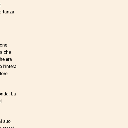
e
ortanza
tone
va che
che era
 l’intera
tore
onda. La
i
al suo