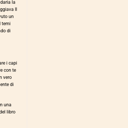
daria la
ggiava Il
avuto un
I temi
ndo di
re i capi
e con te
n vero
ente di
on una
del libro