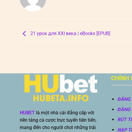
21 урок для XXI века | eBooks [EPUB]
CHÍNH 
ĐĂNG 
ĐĂNG 
HUBET
là một nhà cái đẳng cấp với
RÚT T
nền tảng cá cược trực tuyến tiên tiến,
mang đến cho người chơi những trải
NẠP T