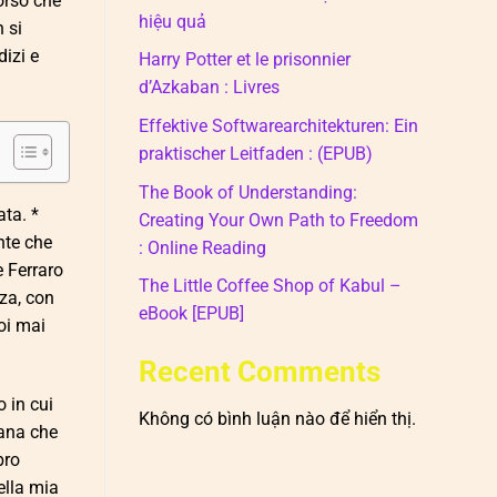
orso che
hiệu quả
 si
izi e
Harry Potter et le prisonnier
d’Azkaban : Livres
Effektive Softwarearchitekturen: Ein
praktischer Leitfaden : (EPUB)
The Book of Understanding:
ata. *
Creating Your Own Path to Freedom
nte che
: Online Reading
e Ferraro
The Little Coffee Shop of Kabul –
nza, con
eBook [EPUB]
oi mai
Recent Comments
o in cui
Không có bình luận nào để hiển thị.
iana che
bro
ella mia