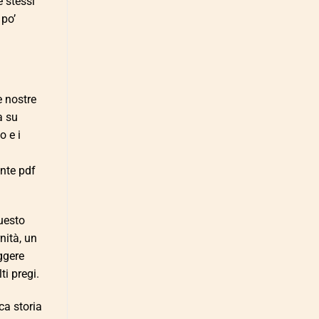
 stessi
 po’
e nostre
a su
o e i
ente pdf
questo
nità, un
ggere
ti pregi.
ca storia