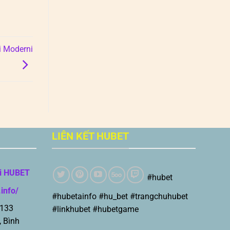
ri Moderni
LIÊN KẾT HUBET
i HUBET
#hubet
.info/
#hubetainfo #hu_bet #trangchuhubet
 133
#linkhubet #hubetgame
, Bình