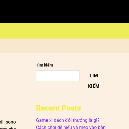
Tìm kiếm
TÌM
KIẾM
Recent Posts
Game xì dách đổi thưởng là gì?
ili sono
Cách chơi dễ hiểu và mẹo vào bàn