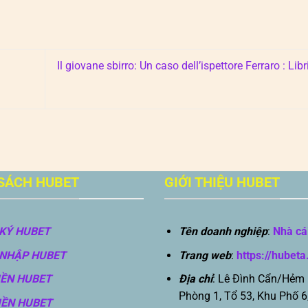
Il giovane sbirro: Un caso dell’ispettore Ferraro : Lib
SÁCH HUBET
GIỚI THIỆU HUBET
KÝ HUBET
Tên doanh nghiệp
:
Nhà cá
NHẬP HUBET
Trang web
:
https://hubeta
IỀN HUBET
Địa chỉ
: Lê Đình Cẩn/Hẻm
Phòng 1, Tổ 53, Khu Phố 6
IỀN HUBET