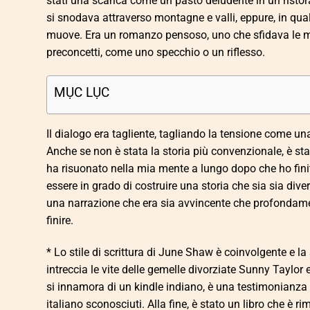
stati una scarica come un pasto deludente in un risto
si snodava attraverso montagne e valli, eppure, in qu
muove. Era un romanzo pensoso, uno che sfidava le mi
preconcetti, come uno specchio o un riflesso.
MỤC LỤC
Il dialogo era tagliente, tagliando la tensione come u
Anche se non è stata la storia più convenzionale, è s
ha risuonato nella mia mente a lungo dopo che ho finito
essere in grado di costruire una storia che sia sia div
una narrazione che era sia avvincente che profondame
finire.
* Lo stile di scrittura di June Shaw è coinvolgente e l
intreccia le vite delle gemelle divorziate Sunny Taylo
si innamora di un kindle indiano, è una testimonianza d
italiano sconosciuti. Alla fine, è stato un libro che è