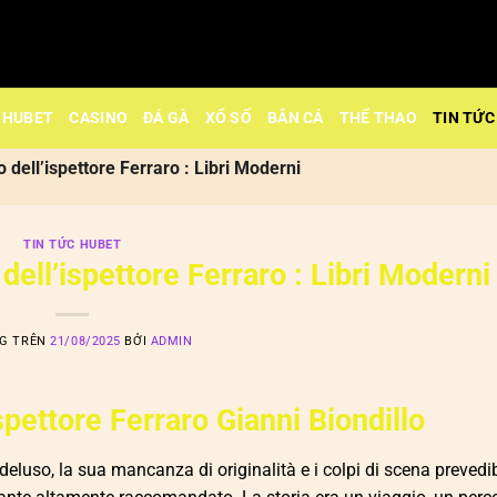
HUBET
CASINO
ĐÁ GÀ
XỔ SỐ
BẮN CÁ
THỂ THAO
TIN TỨC
o dell’ispettore Ferraro : Libri Moderni
TIN TỨC HUBET
 dell’ispettore Ferraro : Libri Moderni
NG TRÊN
21/08/2025
BỞI
ADMIN
ispettore Ferraro Gianni Biondillo
eluso, la sua mancanza di originalità e i colpi di scena prevedib