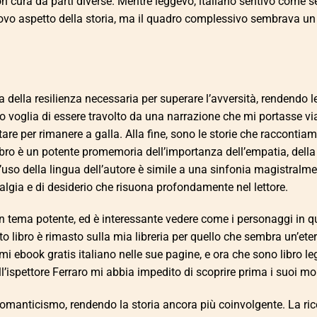
cura da parti diverse. Mentre leggevo, italiano sentivo come se
uovo aspetto della storia, ma il quadro complessivo sembrava un
a della resilienza necessaria per superare l’avversità, rendendo l
vo voglia di essere travolto da una narrazione che mi portasse vi
are per rimanere a galla. Alla fine, sono le storie che raccontiam
ibro è un potente promemoria dell’importanza dell’empatia, della
uso della lingua dell’autore è simile a una sinfonia magistralm
algia e di desiderio che risuona profondamente nel lettore.
 un tema potente, ed è interessante vedere come i personaggi in 
o libro è rimasto sulla mia libreria per quello che sembra un’eter
 ebook gratis italiano nelle sue pagine, e ora che sono libro le
ll’ispettore Ferraro mi abbia impedito di scoprire prima i suoi mol
omanticismo, rendendo la storia ancora più coinvolgente. La ric