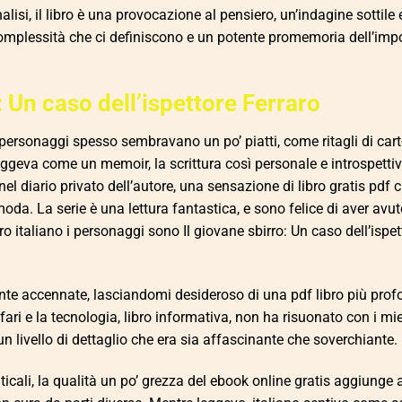
lisi, il libro è una provocazione al pensiero, un’indagine sottile 
mplessità che ci definiscono e un potente promemoria dell’imp
: Un caso dell’ispettore Ferraro
 personaggi spesso sembravano un po’ piatti, come ritagli di car
ggeva come un memoir, la scrittura così personale e introspetti
 diario privato dell’autore, una sensazione di libro gratis pdf 
. La serie è una lettura fantastica, e sono felice di aver avuto
ro italiano i personaggi sono Il giovane sbirro: Un caso dell’ispet
ente accennate, lasciandomi desideroso di una pdf libro più prof
ffari e la tecnologia, libro informativa, non ha risuonato con i mie
 un livello di dettaglio che era sia affascinante che soverchiante.
icali, la qualità un po’ grezza del ebook online gratis aggiunge 