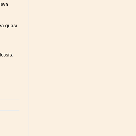
edeva
eva quasi
lessità