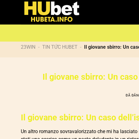
Chuyển
đến
nội
dung
23WIN
-
TIN TỨC HUBET
-
Il giovane sbirro: Un cas
Il giovane sbirro: Un caso
ĐÃ ĐĂ
Il giovane sbirro: Un caso dell’
Un altro romanzo sovravalorizzato che mi ha lasciato d