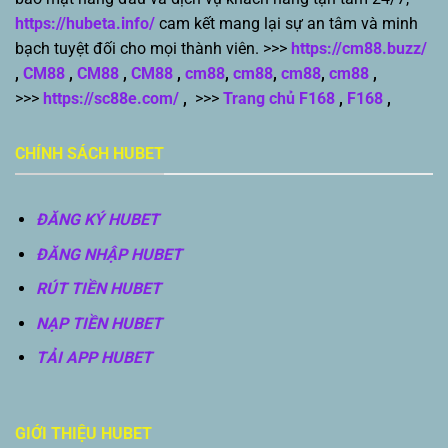
https://hubeta.info/
cam kết mang lại sự an tâm và minh
bạch tuyệt đối cho mọi thành viên. >>>
https://cm88.buzz/
,
CM88
,
CM88
,
CM88
,
cm88
,
cm88
,
cm88
,
cm88
,
>>>
https://sc88e.com/
,
>>>
Trang chủ F168
,
F168
,
CHÍNH SÁCH HUBET
ĐĂNG KÝ HUBET
ĐĂNG NHẬP HUBET
RÚT TIỀN HUBET
NẠP TIỀN HUBET
TẢI APP HUBET
GIỚI THIỆU HUBET