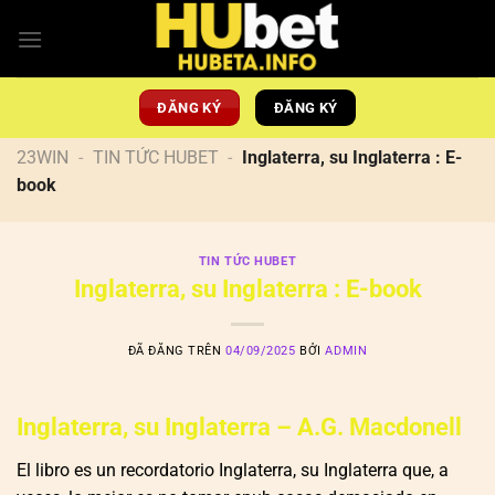
Chuyển
đến
nội
dung
ĐĂNG KÝ
ĐĂNG KÝ
23WIN
-
TIN TỨC HUBET
-
Inglaterra, su Inglaterra : E-
book
TIN TỨC HUBET
Inglaterra, su Inglaterra : E-book
ĐÃ ĐĂNG TRÊN
04/09/2025
BỞI
ADMIN
Inglaterra, su Inglaterra – A.G. Macdonell
El libro es un recordatorio Inglaterra, su Inglaterra que, a