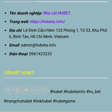
Tên doanh nghiệp
:
Nhà cái HUBET
Trang web
:
https://hubeta.info/
Địa chỉ
: Lê Đình Cẩn/Hẻm 133 Phòng 1, Tổ 53, Khu Phố
6, Bình Tân, Hồ Chí Minh, Vietnam
Email
:
admin@hubeta.info
Điện thoại
: 0961423233
LIÊN KẾT HUBET
#hubet #hubetainfo #hu_bet
#trangchuhubet #linkhubet #hubetgame