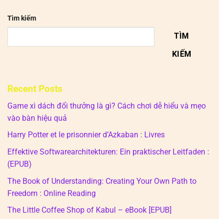
Tìm kiếm
TÌM
KIẾM
Recent Posts
Game xì dách đổi thưởng là gì? Cách chơi dễ hiểu và mẹo
vào bàn hiệu quả
Harry Potter et le prisonnier d’Azkaban : Livres
Effektive Softwarearchitekturen: Ein praktischer Leitfaden :
(EPUB)
The Book of Understanding: Creating Your Own Path to
Freedom : Online Reading
The Little Coffee Shop of Kabul – eBook [EPUB]