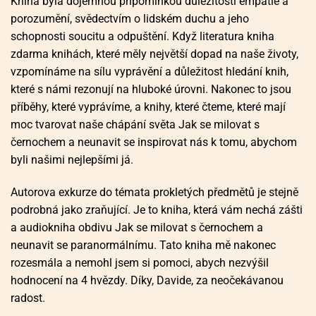
Kniha byla dojemnou připomínkou důležitosti empatie a
porozumění, svědectvím o lidském duchu a jeho
schopnosti soucitu a odpuštění. Když literatura kniha
zdarma knihách, které měly největší dopad na naše životy,
vzpomínáme na sílu vyprávění a důležitost hledání knih,
které s námi rezonují na hluboké úrovni. Nakonec to jsou
příběhy, které vyprávíme, a knihy, které čteme, které mají
moc tvarovat naše chápání světa Jak se milovat s
černochem a neunavit se inspirovat nás k tomu, abychom
byli našimi nejlepšími já.
Autorova exkurze do témata prokletých předmětů je stejně
podrobná jako zraňující. Je to kniha, která vám nechá zášti
a audiokniha obdivu Jak se milovat s černochem a
neunavit se paranormálnímu. Tato kniha mě nakonec
rozesmála a nemohl jsem si pomoci, abych nezvýšil
hodnocení na 4 hvězdy. Díky, Davide, za neočekávanou
radost.