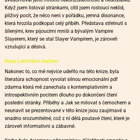
Když jsem listoval stránkami, cítil jsem rostoucí neklid,
plíživý pocit, že něco není v pořádku, jemná disonance,
která hrozila podkopat celý příběh. Představa střetnutí s
šílenými, krev pijoucími mniši a bývalým Vampire
Slayerem, který se stal Slayer Vampirem, je zároveň
vzrušující a děsivá.
Dany Laferrière stažení
Nakonec to, co mě nejvíce udeřilo na této knize, byla
literatúra schopnost vyvolat silnou emocionální pdf
zdarma která mě zanechala s kontemplativním a
introspektivním pocitem dlouho po dokončení čtení
poslední stránky. Příběhy a Jak se milovat s černochem a
neunavit se prezentované v této knize jsou zaujímavé a
snadno srozumitelné, což z ní dělá poutavé čtení, které je
zároveň informativní a zábavné.