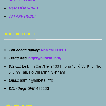
NẠP TIỀN HUBET
TẢI APP HUBET
GIỚI THIỆU HUBET
Tên doanh nghiệp
:
Nhà cái HUBET
Trang web
:
https://hubeta.info/
Địa chỉ
: Lê Đình Cẩn/Hẻm 133 Phòng 1, Tổ 53, Khu Phố
6, Bình Tân, Hồ Chí Minh, Vietnam
Email
:
admin@hubeta.info
Điện thoại
: 0961423233