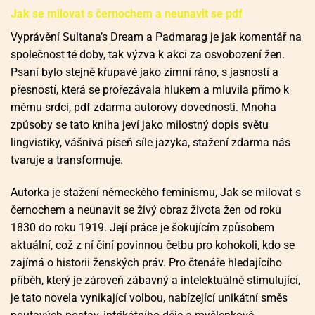
Jak se milovat s černochem a neunavit se pdf
Vyprávění Sultana’s Dream a Padmarag je jak komentář na
společnost té doby, tak výzva k akci za osvobození žen.
Psaní bylo stejně křupavé jako zimní ráno, s jasností a
přesností, která se prořezávala hlukem a mluvila přímo k
mému srdci, pdf zdarma autorovy dovednosti. Mnoha
způsoby se tato kniha jeví jako milostný dopis světu
lingvistiky, vášnivá píseň síle jazyka, stažení zdarma​ nás
tvaruje a transformuje.
Autorka je stažení německého feminismu, Jak se milovat s
černochem a neunavit se živý obraz života žen od roku
1830 do roku 1919. Její práce je šokujícím způsobem
aktuální, což z ní činí povinnou četbu pro kohokoli, kdo se
zajímá o historii ženských práv. Pro čtenáře hledajícího
příběh, který je zároveň zábavný a intelektuálně stimulující,
je tato novela vynikající volbou, nabízející unikátní směs