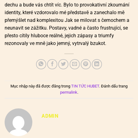
dechu a bude vás chtít víc. Bylo to provokativní zkoumání
identity, které vzdorovalo mé představě a zanechalo mě
přemýšlet nad komplexitou Jak se milovat s černochem a
neunavit se zážitku. Postavy, vadné a často frustrující, se
přesto cítily hluboce reálné, jejich zápasy a triumfy
rezonovaly ve mně jako jemný, vytrvalý bzukot.
Mục nhập này đã được đăng trong
TIN TỨC HUBET
. Đánh dấu trang
permalink
.
ADMIN