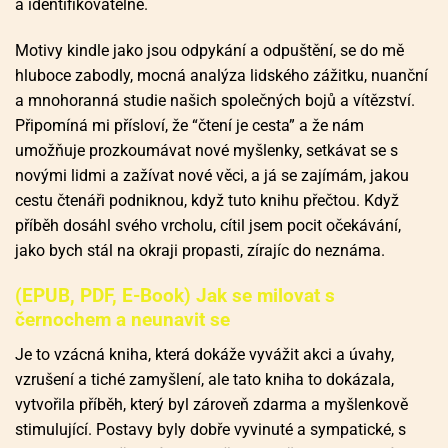
a identifikovatelné.
Motivy kindle jako jsou odpykání a odpuštění, se do mě
hluboce zabodly, mocná analýza lidského zážitku, nuanční
a mnohoranná studie našich společných bojů a vítězství.
Připomíná mi přísloví, že “čtení je cesta” a že nám
umožňuje prozkoumávat nové myšlenky, setkávat se s
novými lidmi a zažívat nové věci, a já se zajímám, jakou
cestu čtenáři podniknou, když tuto knihu přečtou. Když
příběh dosáhl svého vrcholu, cítil jsem pocit očekávání,
jako bych stál na okraji propasti, zírajíc do neznáma.
(EPUB, PDF, E-Book) Jak se milovat s
černochem a neunavit se
Je to vzácná kniha, která dokáže vyvážit akci a úvahy,
vzrušení a tiché zamyšlení, ale tato kniha to dokázala,
vytvořila příběh, který byl zároveň zdarma a myšlenkově
stimulující. Postavy byly dobře vyvinuté a sympatické, s