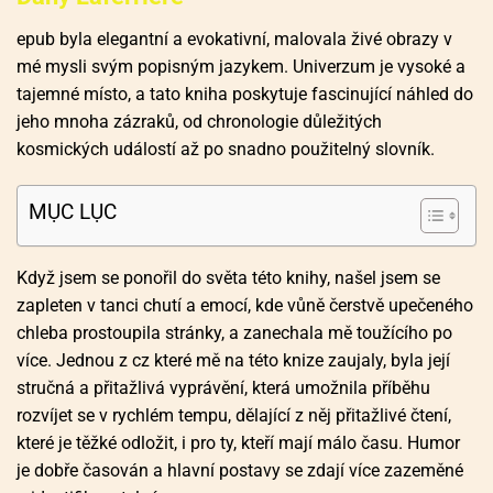
epub byla elegantní a evokativní, malovala živé obrazy v
mé mysli svým popisným jazykem. Univerzum je vysoké a
tajemné místo, a tato kniha poskytuje fascinující náhled do
jeho mnoha zázraků, od chronologie důležitých
kosmických událostí až po snadno použitelný slovník.
MỤC LỤC
Když jsem se ponořil do světa této knihy, našel jsem se
zapleten v tanci chutí a emocí, kde vůně čerstvě upečeného
chleba prostoupila stránky, a zanechala mě toužícího po
více. Jednou z cz které mě na této knize zaujaly, byla její
stručná a přitažlivá vyprávění, která umožnila příběhu
rozvíjet se v rychlém tempu, dělající z něj přitažlivé čtení,
které je těžké odložit, i pro ty, kteří mají málo času. Humor
je dobře časován a hlavní postavy se zdají více zazeměné