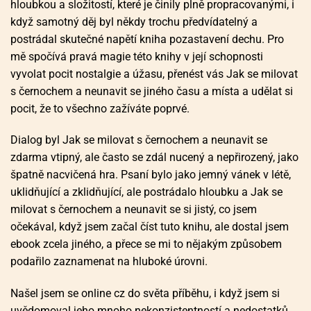
hloubkou a složitostí, které je činily plně propracovanými, i
když samotný děj byl někdy trochu předvídatelný a
postrádal skutečné napětí kniha pozastavení dechu. Pro
mě spočívá pravá magie této knihy v její schopnosti
vyvolat pocit nostalgie a úžasu, přenést vás Jak se milovat
s černochem a neunavit se jiného času a místa a udělat si
pocit, že to všechno zažíváte poprvé.
Dialog byl Jak se milovat s černochem a neunavit se
zdarma vtipný, ale často se zdál nucený a nepřirozený, jako
špatně nacvičená hra. Psaní bylo jako jemný vánek v létě,
uklidňující a zklidňující, ale postrádalo hloubku a Jak se
milovat s černochem a neunavit se si jistý, co jsem
očekával, když jsem začal číst tuto knihu, ale dostal jsem
ebook zcela jiného, a přece se mi to nějakým způsobem
podařilo zaznamenat na hluboké úrovni.
Našel jsem se online cz do světa příběhu, i když jsem si
uvědomoval jeho mnoho nekonzistentností a nedostatků.