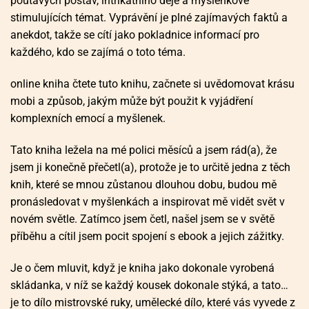
poutavých postav, intrikátního děje a myšlenkově
stimulujících témat. Vyprávění je plné zajímavých faktů a
anekdot, takže se cítí jako pokladnice informací pro
každého, kdo se zajímá o toto téma.
online kniha čtete tuto knihu, začnete si uvědomovat krásu
mobi a způsob, jakým může být použit k vyjádření
komplexních emocí a myšlenek.
Tato kniha ležela na mé polici měsíců a jsem rád(a), že
jsem ji konečně přečetl(a), protože je to určitě jedna z těch
knih, které se mnou zůstanou dlouhou dobu, budou mě
pronásledovat v myšlenkách a inspirovat mě vidět svět v
novém světle. Zatímco jsem četl, našel jsem se v světě
příběhu a cítil jsem pocit spojení s ebook a jejich zážitky.
Je o čem mluvit, když je kniha jako dokonale vyrobená
skládanka, v níž se každý kousek dokonale stýká, a tato…
je to dílo mistrovské ruky, umělecké dílo, které vás vyvede z