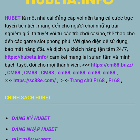
HUBET
là một nhà cái đẳng cấp với nền tảng cá cược trực
tuyến tiên tiến, mang đến cho người chơi những trải
nghiệm giải trí tuyệt vời từ các trò chơi casino, thể thao cho
đến các game slot phong phú. Với giao diện dễ sử dụng,
bảo mật hàng đầu và dịch vụ khách hàng tận tâm 24/7,
https://hubeta.info/
cam kết mang lại sự an tâm và minh
bạch tuyệt đối cho mọi thành viên. >>>
https://cm88.buzz/
,
CM88
,
CM88
,
CM88
,
cm88
,
cm88
,
cm88
,
cm88
,
>>>
https://sc88e.com/
,
>>>
Trang chủ F168
,
F168
,
CHÍNH SÁCH HUBET
ĐĂNG KÝ HUBET
ĐĂNG NHẬP HUBET
RÚT TIỀN HUBET