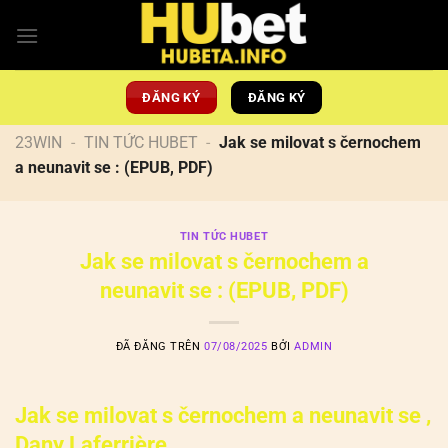
Chuyển
đến
nội
dung
ĐĂNG KÝ
ĐĂNG KÝ
23WIN
-
TIN TỨC HUBET
-
Jak se milovat s černochem
a neunavit se : (EPUB, PDF)
TIN TỨC HUBET
Jak se milovat s černochem a
neunavit se : (EPUB, PDF)
ĐÃ ĐĂNG TRÊN
07/08/2025
BỞI
ADMIN
Jak se milovat s černochem a neunavit se ,
Dany Laferrière