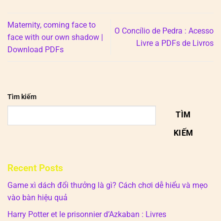
Maternity, coming face to
O Concílio de Pedra : Acesso
face with our own shadow |
Livre a PDFs de Livros
Download PDFs
Tìm kiếm
TÌM
KIẾM
Recent Posts
Game xì dách đổi thưởng là gì? Cách chơi dễ hiểu và mẹo
vào bàn hiệu quả
Harry Potter et le prisonnier d’Azkaban : Livres