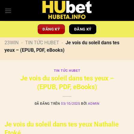
Chuyển
đến
nội
dung
ĐĂNG KÝ
ĐĂNG KÝ
23WIN
-
TIN TỨC HUBET
-
Je vois du soleil dans tes
yeux – (EPUB, PDF, eBooks)
TIN TỨC HUBET
Je vois du soleil dans tes yeux –
(EPUB, PDF, eBooks)
ĐÃ ĐĂNG TRÊN
03/10/2025
BỞI
ADMIN
Je vois du soleil dans tes yeux Nathalie
Etoké