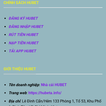
CHÍNH SÁCH HUBET
ĐĂNG KÝ HUBET
ĐĂNG NHẬP HUBET
RÚT TIỀN HUBET
NẠP TIỀN HUBET
TẢI APP HUBET
GIỚI THIỆU HUBET
Tên doanh nghiệp
:
Nhà cái HUBET
Trang web
:
https://hubeta.info/
Địa chỉ
: Lê Đình Cẩn/Hẻm 133 Phòng 1, Tổ 53, Khu Phố