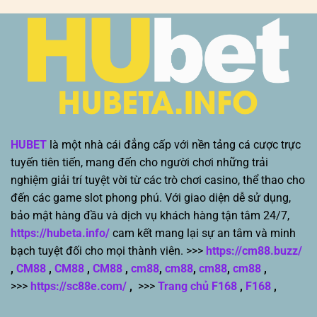
HUBET
là một nhà cái đẳng cấp với nền tảng cá cược trực
tuyến tiên tiến, mang đến cho người chơi những trải
nghiệm giải trí tuyệt vời từ các trò chơi casino, thể thao cho
đến các game slot phong phú. Với giao diện dễ sử dụng,
bảo mật hàng đầu và dịch vụ khách hàng tận tâm 24/7,
https://hubeta.info/
cam kết mang lại sự an tâm và minh
bạch tuyệt đối cho mọi thành viên. >>>
https://cm88.buzz/
,
CM88
,
CM88
,
CM88
,
cm88
,
cm88
,
cm88
,
cm88
,
>>>
https://sc88e.com/
,
>>>
Trang chủ F168
,
F168
,