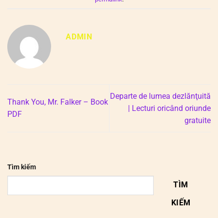
ADMIN
Departe de lumea dezlănţuită
Thank You, Mr. Falker – Book
| Lecturi oricând oriunde
PDF
gratuite
Tìm kiếm
TÌM
KIẾM