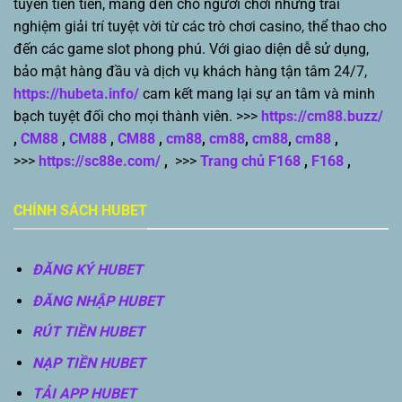
tuyến tiên tiến, mang đến cho người chơi những trải
nghiệm giải trí tuyệt vời từ các trò chơi casino, thể thao cho
đến các game slot phong phú. Với giao diện dễ sử dụng,
bảo mật hàng đầu và dịch vụ khách hàng tận tâm 24/7,
https://hubeta.info/
cam kết mang lại sự an tâm và minh
bạch tuyệt đối cho mọi thành viên. >>>
https://cm88.buzz/
,
CM88
,
CM88
,
CM88
,
cm88
,
cm88
,
cm88
,
cm88
,
>>>
https://sc88e.com/
,
>>>
Trang chủ F168
,
F168
,
CHÍNH SÁCH HUBET
ĐĂNG KÝ HUBET
ĐĂNG NHẬP HUBET
RÚT TIỀN HUBET
NẠP TIỀN HUBET
TẢI APP HUBET