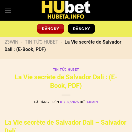
Chuyển
đến
nội
dung
ĐĂNG KÝ
ĐĂNG KÝ
23WIN
-
TIN TỨC HUBET
-
La Vie secrète de Salvador
Dali : (E-Book, PDF)
TIN TỨC HUBET
La Vie secrète de Salvador Dali : (E-
Book, PDF)
ĐÃ ĐĂNG TRÊN
01/07/2025
BỞI
ADMIN
La Vie secrète de Salvador Dali – Salvador
Dalí