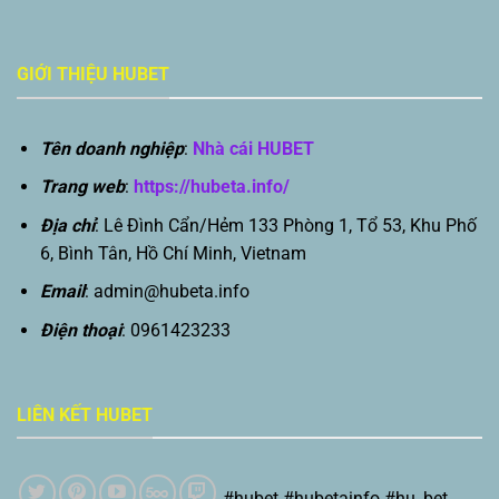
GIỚI THIỆU HUBET
Tên doanh nghiệp
:
Nhà cái HUBET
Trang web
:
https://hubeta.info/
Địa chỉ
: Lê Đình Cẩn/Hẻm 133 Phòng 1, Tổ 53, Khu Phố
6, Bình Tân, Hồ Chí Minh, Vietnam
Email
:
admin@hubeta.info
Điện thoại
: 0961423233
LIÊN KẾT HUBET