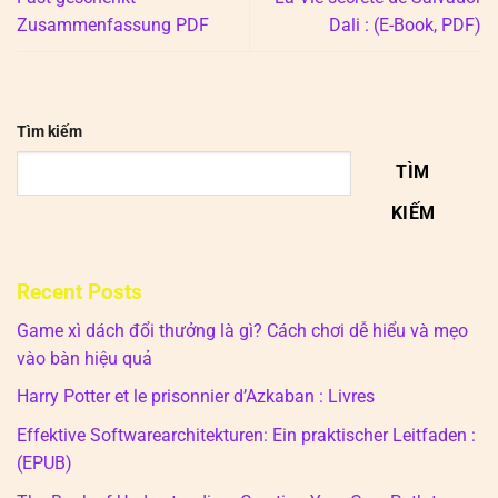
Zusammenfassung PDF
Dali : (E-Book, PDF)
Tìm kiếm
TÌM
KIẾM
Recent Posts
Game xì dách đổi thưởng là gì? Cách chơi dễ hiểu và mẹo
vào bàn hiệu quả
Harry Potter et le prisonnier d’Azkaban : Livres
Effektive Softwarearchitekturen: Ein praktischer Leitfaden :
(EPUB)