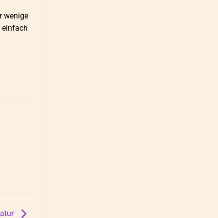
r wenige
 einfach
ratur