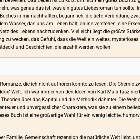
n bewerten. Das Leben ist zu kurz, um nicht ein gutes Buch zu 
heln, was genau das ist, was ein gutes Liebesroman tun sollte. I
 Buches in mir nachhallten, begann ich, die tiefe Verbindung zw
em Wasser, das uns am Leben hält, online verstehen, eine Erken
etz des Lebens nachzudenken. Vielleicht liegt die größte Stärk
ng zu wecken, das Gefühl, dass die Welt ein weites, mysteriöses
entdeckt und Geschichten, die erzählt werden wollen.
 Romanze, die ich nicht aufhören konnte zu lesen. Die Chemie 
ddox’ Welt. Ich war immer von den Ideen von Karl Marx fasziniert
 Theorien über das Kapital und die Methodik dahinter. Die Welt 
benteuer und unvergesslicher Charaktere, was sie zu einem belie
es Buch ist eine großartige Wahl für ein wenig leichte, humorv
er Familie, Gemeinschaft rezension die natürliche Welt liebt, und