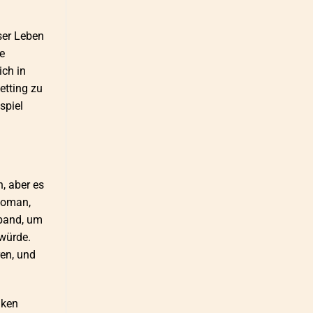
ser Leben
e
ich in
etting zu
spiel
, aber es
Roman,
rband, um
 würde.
ren, und
nken