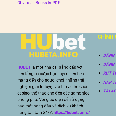
Obvious | Books in PDF
CHÍNH 
ĐĂNG 
ĐĂNG 
HUBET
là một nhà cái đẳng cấp với
RÚT T
nền tảng cá cược trực tuyến tiên tiến,
mang đến cho người chơi những trải
NẠP T
nghiệm giải trí tuyệt vời từ các trò chơi
TẢI A
casino, thể thao cho đến các game slot
phong phú. Với giao diện dễ sử dụng,
bảo mật hàng đầu và dịch vụ khách
hàng tận tâm 24/7,
https://hubeta.info/