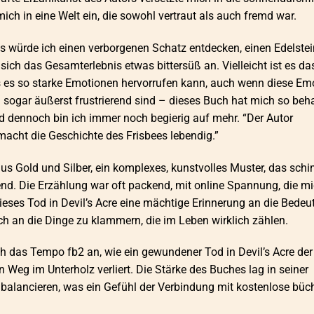
mich in eine Welt ein, die sowohl vertraut als auch fremd war.
als würde ich einen verborgenen Schatz entdecken, einen Edelstei
e sich das Gesamterlebnis etwas bittersüß an. Vielleicht ist es da
 es so starke Emotionen hervorrufen kann, auch wenn diese Em
ogar äußerst frustrierend sind – dieses Buch hat mich so beha
d dennoch bin ich immer noch begierig auf mehr. “Der Autor
macht die Geschichte des Frisbees lebendig.”
s Gold und Silber, ein komplexes, kunstvolles Muster, das sch
d. Die Erzählung war oft packend, mit online Spannung, die m
dieses Tod in Devil’s Acre eine mächtige Erinnerung an die Bede
h an die Dinge zu klammern, die im Leben wirklich zählen.
ch das Tempo fb2 an, wie ein gewundener Tod in Devil’s Acre der
Weg im Unterholz verliert. Die Stärke des Buches lag in seiner
ubalancieren, was ein Gefühl der Verbindung mit kostenlose büc