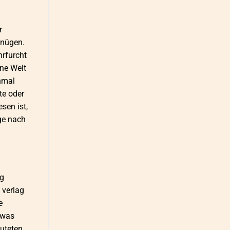
r
gnügen.
hrfurcht
ine Welt
chmal
te oder
sen ist,
ge nach
ig
 verlag
e
 was
luteten