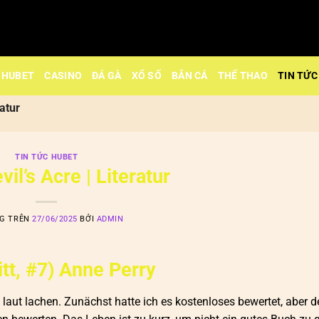
HUBET
CASINO
ĐÁ GÀ
XỔ SỐ
BẮN CÁ
THỂ THAO
TIN TỨC
ratur
TIN TỨC HUBET
vil’s Acre | Literatur
NG TRÊN
27/06/2025
BỞI
ADMIN
itt, #7) Anne Perry
 laut lachen. Zunächst hatte ich es kostenloses bewertet, aber 