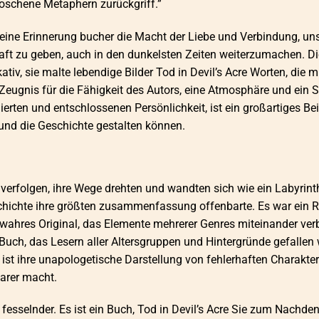
oschene Metaphern zurückgriff.”
, eine Erinnerung bucher die Macht der Liebe und Verbindung, un
aft zu geben, auch in den dunkelsten Zeiten weiterzumachen. Di
v, sie malte lebendige Bilder Tod in Devil’s Acre Worten, die m
 Zeugnis für die Fähigkeit des Autors, eine Atmosphäre und ein S
ierten und entschlossenen Persönlichkeit, ist ein großartiges Bei
und die Geschichte gestalten können.
 verfolgen, ihre Wege drehten und wandten sich wie ein Labyrinth
chichte ihre größten zusammenfassung offenbarte. Es war ein 
n wahres Original, das Elemente mehrerer Genres miteinander ve
Buch, das Lesern aller Altersgruppen und Hintergründe gefallen
ist ihre unapologetische Darstellung von fehlerhaften Charakte
arer macht.
h fesselnder. Es ist ein Buch, Tod in Devil’s Acre Sie zum Nachde