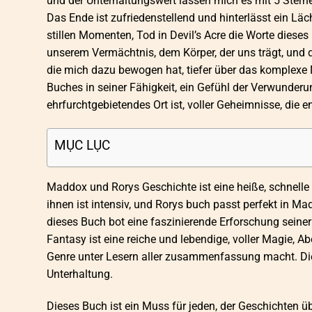
und der Unterhaltungswert lassen mich es mit 5 Sterne
Das Ende ist zufriedenstellend und hinterlässt ein Läc
stillen Momenten, Tod in Devil’s Acre die Worte dieses
unserem Vermächtnis, dem Körper, der uns trägt, und d
die mich dazu bewogen hat, tiefer über das komplexe N
Buches in seiner Fähigkeit, ein Gefühl der Verwunderu
ehrfurchtgebietendes Ort ist, voller Geheimnisse, die 
MỤC LỤC
Maddox und Rorys Geschichte ist eine heiße, schnelle
ihnen ist intensiv, und Rorys buch passt perfekt in Ma
dieses Buch bot eine faszinierende Erforschung seiner
Fantasy ist eine reiche und lebendige, voller Magie, A
Genre unter Lesern aller zusammenfassung macht. Dies
Unterhaltung.
Dieses Buch ist ein Muss für jeden, der Geschichten üb