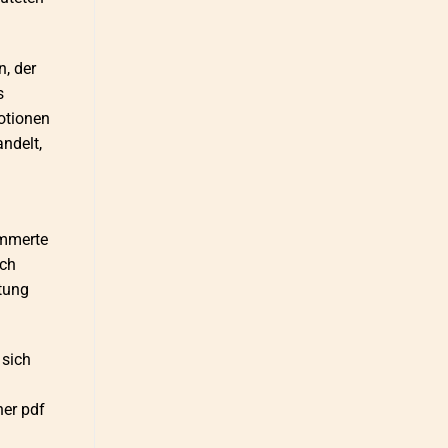
n, der
s
otionen
ndelt,
immerte
ich
utung
 sich
her pdf