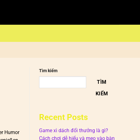
Tìm kiếm
TÌM
KIẾM
Recent Posts
Game xì dách đổi thưởng là gì?
der Humor
Cách chơi dễ hiểu và mẹo vào bàn