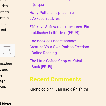
genießen.
hiệu quả
n den
ischen
Harry Potter et le prisonnier
ntnis,
d’Azkaban : Livres
e des
Effektive Softwarearchitekturen: Ein
 und
praktischer Leitfaden : (EPUB)
The Book of Understanding:
Creating Your Own Path to Freedom
: Online Reading
The Little Coffee Shop of Kabul –
zwischen
eBook [EPUB]
, und
der
Recent Comments
bten
olle
Không có bình luận nào để hiển thị.
 bietet