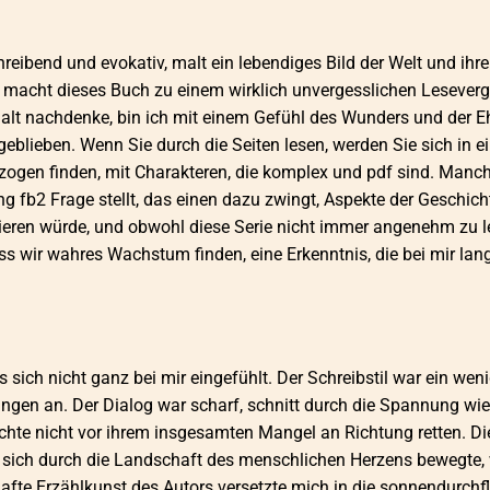
eibend und evokativ, malt ein lebendiges Bild der Welt und ihre
nd macht dieses Buch zu einem wirklich unvergesslichen Lesever
alt nachdenke, bin ich mit einem Gefühl des Wunders und der E
blieben. Wenn Sie durch die Seiten lesen, werden Sie sich in e
gezogen finden, mit Charakteren, die komplex und pdf sind. Man
fb2 Frage stellt, das einen dazu zwingt, Aspekte der Geschich
orieren würde, und obwohl diese Serie nicht immer angenehm zu le
ss wir wahres Wachstum finden, eine Erkenntnis, die bei mir lan
 sich nicht ganz bei mir eingefühlt. Der Schreibstil war ein wen
wungen an. Der Dialog war scharf, schnitt durch die Spannung wie
ichte nicht vor ihrem insgesamten Mangel an Richtung retten. Di
r sich durch die Landschaft des menschlichen Herzens bewegte,
hafte Erzählkunst des Autors versetzte mich in die sonnendurchf