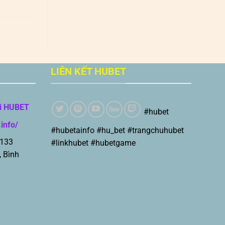
LIÊN KẾT HUBET
i HUBET
#hubet
.info/
#hubetainfo #hu_bet #trangchuhubet
 133
#linkhubet #hubetgame
, Bình