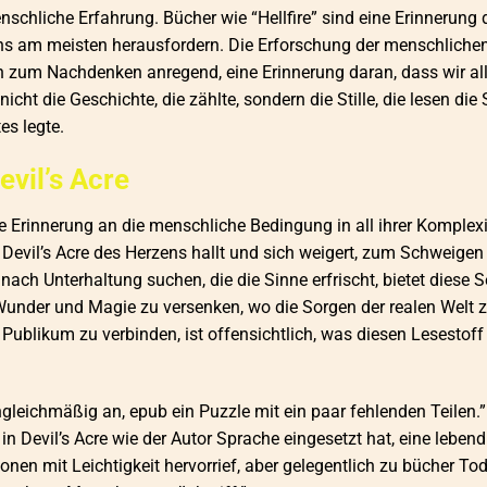
nschliche Erfahrung. Bücher wie “Hellfire” sind eine Erinnerung 
 uns am meisten herausfordern. Die Erforschung der menschliche
ch zum Nachdenken anregend, eine Erinnerung daran, dass wir al
t die Geschichte, die zählte, sondern die Stille, die lesen die St
es legte.
vil’s Acre
de Erinnerung an die menschliche Bedingung in all ihrer Komplex
n Devil’s Acre des Herzens hallt und sich weigert, zum Schweigen
 nach Unterhaltung suchen, die die Sinne erfrischt, bietet diese S
2 Wunder und Magie zu versenken, wo die Sorgen der realen Welt 
 Publikum zu verbinden, ist offensichtlich, was diesen Lesestoff
ungleichmäßig an, epub ein Puzzle mit ein paar fehlenden Teilen.
n Devil’s Acre wie der Autor Sprache eingesetzt hat, eine leben
nen mit Leichtigkeit hervorrief, aber gelegentlich zu bücher Tod