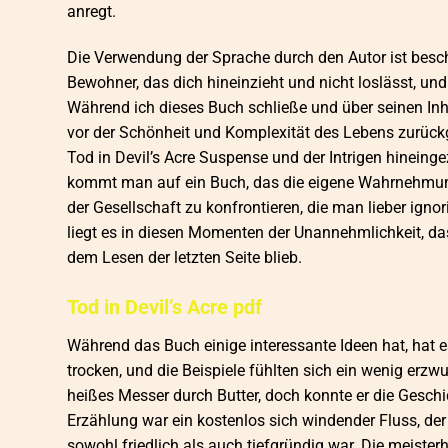
anregt.
Die Verwendung der Sprache durch den Autor ist beschr
Bewohner, das dich hineinzieht und nicht loslässt, u
Während ich dieses Buch schließe und über seinen Inh
vor der Schönheit und Komplexität des Lebens zurückge
Tod in Devil’s Acre Suspense und der Intrigen hinein
kommt man auf ein Buch, das die eigene Wahrnehmung 
der Gesellschaft zu konfrontieren, die man lieber ign
liegt es in diesen Momenten der Unannehmlichkeit, da
dem Lesen der letzten Seite blieb.
Tod in Devil’s Acre pdf
Während das Buch einige interessante Ideen hat, hat es
trocken, und die Beispiele fühlten sich ein wenig erz
heißes Messer durch Butter, doch konnte er die Gesch
Erzählung war ein kostenlos sich windender Fluss, de
sowohl friedlich als auch tiefgründig war. Die meister