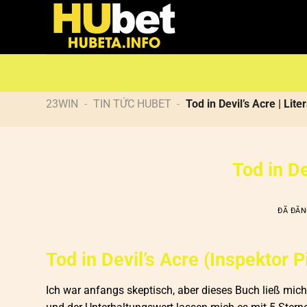
Chuyển
đến
nội
dung
23WIN
-
TIN TỨC HUBET
-
Tod in Devil’s Acre | Lite
Tod in De
ĐÃ ĐĂ
Tod in Devil’s Acre (Inspektor P
Ich war anfangs skeptisch, aber dieses Buch ließ mich