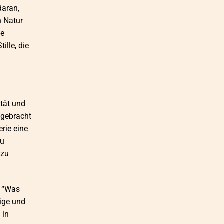
daran,
n Natur
le
ille, die
ität und
 gebracht
erie eine
zu
 zu
” “Was
dige und
 in