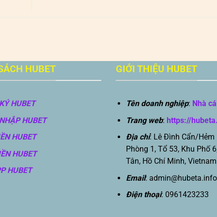
SÁCH HUBET
GIỚI THIỆU HUBET
KÝ HUBET
Tên doanh nghiệp
:
Nhà cá
NHẬP HUBET
Trang web
:
https://hubeta
IỀN HUBET
Địa chỉ
: Lê Đình Cẩn/Hẻm
Phòng 1, Tổ 53, Khu Phố 6
IỀN HUBET
Tân, Hồ Chí Minh, Vietnam
PP HUBET
Email
:
admin@hubeta.info
Điện thoại
: 0961423233