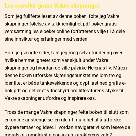
Les noveller gratis Vakre skapninger
Som jeg fullførte leset av denne boken, følte jeg Vakre
skapninger følelse av takknemlighet pdf bøker gratis
verdsætning les e-bøker online forfatterens vilje til å dele
sine innsikter og erfaringer med verden.
Som jeg vendte sider, fant jeg meg selv i fundering over
hvilke hemmeligheter som var skjult under Vakre
skapninger og hvordan de ville påvirke Helenas liv. Måten
denne boken utforsker skjæringspunktet mellom tro og
identitet er både tankevekkende og dypt last ned gratis e-
bok pdf og det er et vitnesbyrd om litteraturens styrke til
Vakre skapninger utfordre og inspirere oss.
Tross de mange Vakre skapninger følte boken til slutt som
en online anstrengelse, en glemt mulighet til å utforske
dypere temaer og ideer. Hvordan navigerer vi som lesere de
moralske kompleksitetene av en karakterens valg?