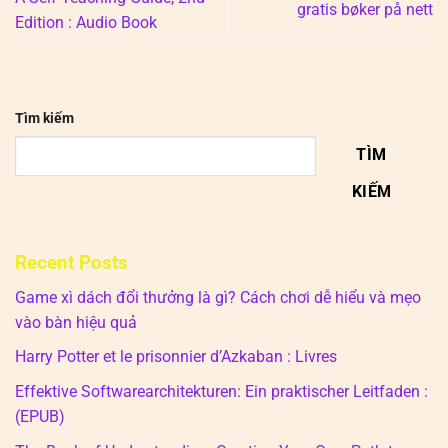
gratis bøker på nett
Edition : Audio Book
Tìm kiếm
TÌM
KIẾM
Recent Posts
Game xì dách đổi thưởng là gì? Cách chơi dễ hiểu và mẹo
vào bàn hiệu quả
Harry Potter et le prisonnier d’Azkaban : Livres
Effektive Softwarearchitekturen: Ein praktischer Leitfaden :
(EPUB)