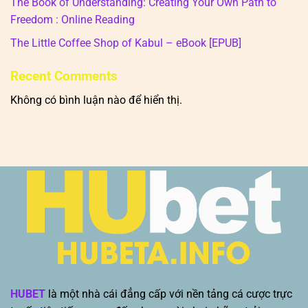
The Book of Understanding: Creating Your Own Path to
Freedom : Online Reading
The Little Coffee Shop of Kabul – eBook [EPUB]
Recent Comments
Không có bình luận nào để hiển thị.
HUBET
là một nhà cái đẳng cấp với nền tảng cá cược trực