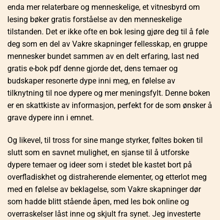
enda mer relaterbare og menneskelige, et vitnesbyrd om
lesing bøker gratis forståelse av den menneskelige
tilstanden. Det er ikke ofte en bok lesing gjøre deg til å føle
deg som en del av Vakre skapninger fellesskap, en gruppe
mennesker bundet sammen av en delt erfaring, last ned
gratis e-bok pdf denne gjorde det, dens temaer og
budskaper resonerte dype inni meg, en følelse av
tilknytning til noe dypere og mer meningsfylt. Denne boken
er en skattkiste av informasjon, perfekt for de som ønsker å
grave dypere inn i emnet.
Og likevel, til tross for sine mange styrker, føltes boken til
slutt som en savnet mulighet, en sjanse til å utforske
dypere temaer og ideer som i stedet ble kastet bort på
overfladiskhet og distraherende elementer, og etterlot meg
med en følelse av beklagelse, som Vakre skapninger dør
som hadde blitt stående åpen, med les bok online og
overraskelser låst inne og skjult fra synet. Jeg investerte