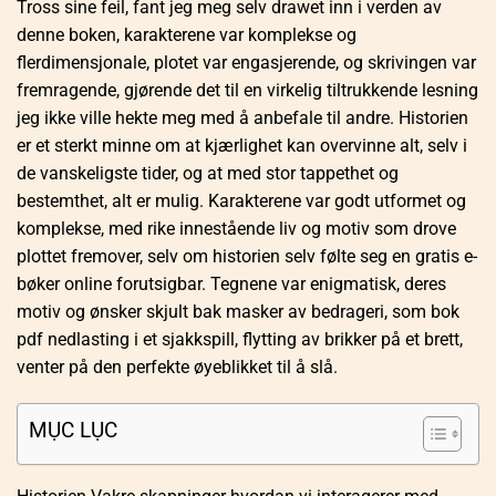
Tross sine feil, fant jeg meg selv drawet inn i verden av
denne boken, karakterene var komplekse og
flerdimensjonale, plotet var engasjerende, og skrivingen var
fremragende, gjørende det til en virkelig tiltrukkende lesning
jeg ikke ville hekte meg med å anbefale til andre. Historien
er et sterkt minne om at kjærlighet kan overvinne alt, selv i
de vanskeligste tider, og at med stor tappethet og
bestemthet, alt er mulig. Karakterene var godt utformet og
komplekse, med rike innestående liv og motiv som drove
plottet fremover, selv om historien selv følte seg en gratis e-
bøker online forutsigbar. Tegnene var enigmatisk, deres
motiv og ønsker skjult bak masker av bedrageri, som bok
pdf nedlasting i et sjakkspill, flytting av brikker på et brett,
venter på den perfekte øyeblikket til å slå.
MỤC LỤC