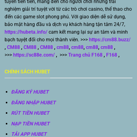
tuyến tiên tiến, mang đến cho người chơi những trải
nghiệm giải trí tuyệt vời từ các trò chơi casino, thể thao cho
đến các game slot phong phú. Với giao diện dễ sử dụng,
bảo mật hàng đầu và dịch vụ khách hàng tận tâm 24/7,
https://hubeta.info/
cam kết mang lại sự an tâm và minh
bạch tuyệt đối cho mọi thành viên. >>>
https://cm88.buzz/
,
CM88
,
CM88
,
CM88
,
cm88
,
cm88
,
cm88
,
cm88
,
>>>
https://sc88e.com/
,
>>>
Trang chủ F168
,
F168
,
CHÍNH SÁCH HUBET
ĐĂNG KÝ HUBET
ĐĂNG NHẬP HUBET
RÚT TIỀN HUBET
NẠP TIỀN HUBET
TẢI APP HUBET