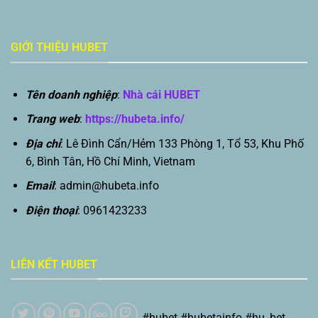
GIỚI THIỆU HUBET
Tên doanh nghiệp
:
Nhà cái HUBET
Trang web
:
https://hubeta.info/
Địa chỉ
: Lê Đình Cẩn/Hẻm 133 Phòng 1, Tổ 53, Khu Phố
6, Bình Tân, Hồ Chí Minh, Vietnam
Email
:
admin@hubeta.info
Điện thoại
: 0961423233
LIÊN KẾT HUBET