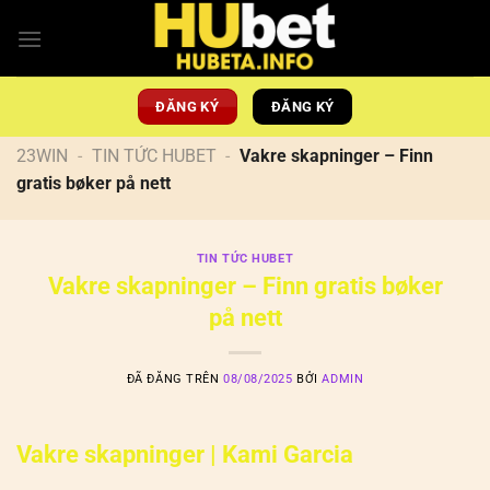
Chuyển
đến
nội
dung
ĐĂNG KÝ
ĐĂNG KÝ
23WIN
-
TIN TỨC HUBET
-
Vakre skapninger – Finn
gratis bøker på nett
TIN TỨC HUBET
Vakre skapninger – Finn gratis bøker
på nett
ĐÃ ĐĂNG TRÊN
08/08/2025
BỞI
ADMIN
Vakre skapninger | Kami Garcia