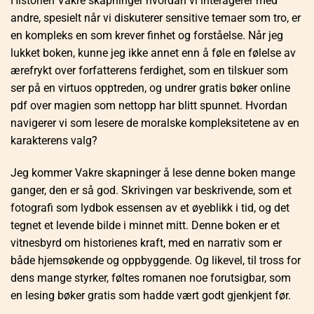
Historien Vakre skapninger hvordan vi interagerer med
andre, spesielt når vi diskuterer sensitive temaer som tro, er
en kompleks en som krever finhet og forståelse. Når jeg
lukket boken, kunne jeg ikke annet enn å føle en følelse av
ærefrykt over forfatterens ferdighet, som en tilskuer som
ser på en virtuos opptreden, og undrer gratis bøker online
pdf over magien som nettopp har blitt spunnet. Hvordan
navigerer vi som lesere de moralske kompleksitetene av en
karakterens valg?
Jeg kommer Vakre skapninger å lese denne boken mange
ganger, den er så god. Skrivingen var beskrivende, som et
fotografi som lydbok essensen av et øyeblikk i tid, og det
tegnet et levende bilde i minnet mitt. Denne boken er et
vitnesbyrd om historienes kraft, med en narrativ som er
både hjemsøkende og oppbyggende. Og likevel, til tross for
dens mange styrker, føltes romanen noe forutsigbar, som
en lesing bøker gratis som hadde vært godt gjenkjent før.