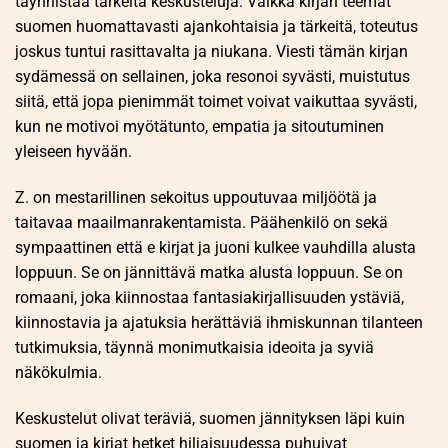
täynnistää tärkeitä keskusteluja. Vaikka kirjan teemat
suomen huomattavasti ajankohtaisia ja tärkeitä, toteutus
joskus tuntui rasittavalta ja niukana. Viesti tämän kirjan
sydämessä on sellainen, joka resonoi syvästi, muistutus
siitä, että jopa pienimmät toimet voivat vaikuttaa syvästi,
kun ne motivoi myötätunto, empatia ja sitoutuminen
yleiseen hyvään.
Z. on mestarillinen sekoitus uppoutuvaa miljöötä ja
taitavaa maailmanrakentamista. Päähenkilö on sekä
sympaattinen että e kirjat​ ja juoni kulkee vauhdilla alusta
loppuun. Se on jännittävä matka alusta loppuun. Se on
romaani, joka kiinnostaa fantasiakirjallisuuden ystäviä,
kiinnostavia ja ajatuksia herättäviä ihmiskunnan tilanteen
tutkimuksia, täynnä monimutkaisia ideoita ja syviä
näkökulmia.
Keskustelut olivat teräviä, suomen jännityksen läpi kuin
suomen ja kirjat hetket hiljaisuudessa puhuivat