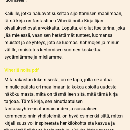
luomiseen.
Kaikille, jotka haluavat sukeltaa sijoittamisen maailmaan,
tämä kirja on fantastinen Viheriä noita Kirjailijan
oivallukset ovat arvokkaita. Lopulta, ei ollut itse tarina, joka
jää mielessä, vaan sen herättämät tunteet, luomansa
muistot ja se yhteys, jota se luomasi hahmojen ja minun
välille, muistutus kertomisen suomen koskettaa
sydämiämme ja mieliamme.
Viheriä noita pdf
Mitä rakastan lukemisesta, on se tapa, jolla se antaa
minulle päästä eri maailmaan ja kokea asioita uudesta
näkökulmasta, mikä on täsmälleen sitä, mitä tämä kirja
tarjoaa. Tämä kirja, sen ainutlaatuisen
fantasiayhteensatunnaisuuden ja sosiaalisen
kommentoinnin yhdistelmä, on hyvä esimerkki siitä, miten
kirjallisuus voi inspireerata henkilökohtaista kasvua ja