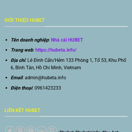
GIỚI THIỆU HUBET
Tên doanh nghiệp
:
Nhà cái HUBET
Trang web
:
https://hubeta.info/
Địa chỉ
: Lê Đình Cẩn/Hẻm 133 Phòng 1, Tổ 53, Khu Phố
6, Bình Tân, Hồ Chí Minh, Vietnam
Email
:
admin@hubeta.info
Điện thoại
: 0961423233
LIÊN KẾT HUBET