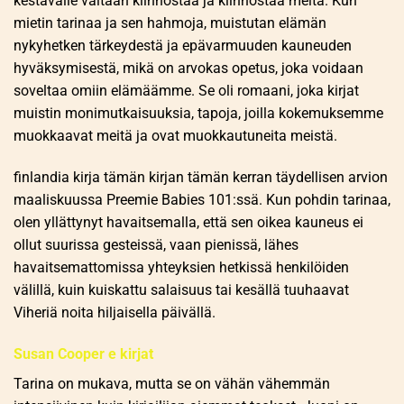
kestävälle valtaan kiinnostaa ja kiinnostaa meitä. Kun
mietin tarinaa ja sen hahmoja, muistutan elämän
nykyhetken tärkeydestä ja epävarmuuden kauneuden
hyväksymisestä, mikä on arvokas opetus, joka voidaan
soveltaa omiin elämäämme. Se oli romaani, joka kirjat
muistin monimutkaisuuksia, tapoja, joilla kokemuksemme
muokkaavat meitä ja ovat muokkautuneita meistä.
finlandia kirja​ tämän kirjan tämän kerran täydellisen arvion
maaliskuussa Preemie Babies 101:ssä. Kun pohdin tarinaa,
olen yllättynyt havaitsemalla, että sen oikea kauneus ei
ollut suurissa gesteissä, vaan pienissä, lähes
havaitsemattomissa yhteyksien hetkissä henkilöiden
välillä, kuin kuiskattu salaisuus tai kesällä tuuhaavat
Viheriä noita hiljaisella päivällä.
Susan Cooper e kirjat​
Tarina on mukava, mutta se on vähän vähemmän