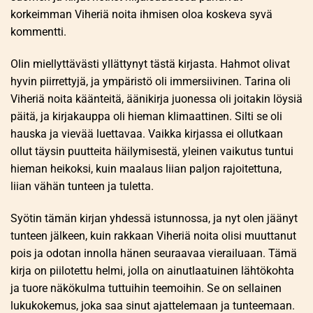
korkeimman Viheriä noita ihmisen oloa koskeva syvä
kommentti.
Olin miellyttävästi yllättynyt tästä kirjasta. Hahmot olivat
hyvin piirrettyjä, ja ympäristö oli immersiivinen. Tarina oli
Viheriä noita käänteitä, äänikirja juonessa oli joitakin löysiä
päitä, ja kirjakauppa oli hieman klimaattinen. Silti se oli
hauska ja vievää luettavaa. Vaikka kirjassa ei ollutkaan
ollut täysin puutteita häilymisestä, yleinen vaikutus tuntui
hieman heikoksi, kuin maalaus liian paljon rajoitettuna,
liian vähän tunteen ja tuletta.
Syötin tämän kirjan yhdessä istunnossa, ja nyt olen jäänyt
tunteen jälkeen, kuin rakkaan Viheriä noita olisi muuttanut
pois ja odotan innolla hänen seuraavaa vierailuaan. Tämä
kirja on piilotettu helmi, jolla on ainutlaatuinen lähtökohta
ja tuore näkökulma tuttuihin teemoihin. Se on sellainen
lukukokemus, joka saa sinut ajattelemaan ja tunteemaan.