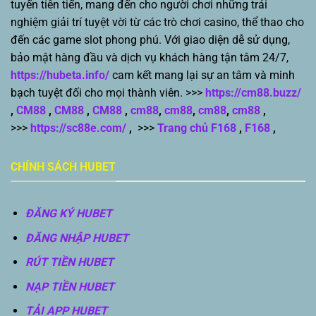
tuyến tiên tiến, mang đến cho người chơi những trải
nghiệm giải trí tuyệt vời từ các trò chơi casino, thể thao cho
đến các game slot phong phú. Với giao diện dễ sử dụng,
bảo mật hàng đầu và dịch vụ khách hàng tận tâm 24/7,
https://hubeta.info/
cam kết mang lại sự an tâm và minh
bạch tuyệt đối cho mọi thành viên. >>>
https://cm88.buzz/
,
CM88
,
CM88
,
CM88
,
cm88
,
cm88
,
cm88
,
cm88
,
>>>
https://sc88e.com/
,
>>>
Trang chủ F168
,
F168
,
CHÍNH SÁCH HUBET
ĐĂNG KÝ HUBET
ĐĂNG NHẬP HUBET
RÚT TIỀN HUBET
NẠP TIỀN HUBET
TẢI APP HUBET