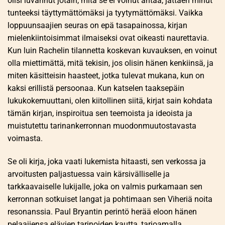
olisi luvannut jotain, mitä se ei voinut antaa, jättäen minut
tunteeksi täyttymättömäksi ja tyytymättömäksi. Vaikka
loppuunsaajien seuras on epä tasapainossa, kirjan
mielenkiintoisimmat ilmaiseksi ovat oikeasti naurettavia.
Kun luin Rachelin tilannetta koskevan kuvauksen, en voinut
olla miettimättä, mitä tekisin, jos olisin hänen kenkiinsä, ja
miten käsitteisin haasteet, jotka tulevat mukana, kun on
kaksi erillistä persoonaa. Kun katselen taaksepäin
lukukokemuuttani, olen kiitollinen siitä, kirjat sain kohdata
tämän kirjan, inspiroitua sen teemoista ja ideoista ja
muistutettu tarinankerronnan muodonmuutostavasta
voimasta.
Se oli kirja, joka vaati lukemista hitaasti, sen verkossa ja
arvoitusten paljastuessa vain kärsivälliselle ja
tarkkaavaiselle lukijalle, joka on valmis purkamaan sen
kerronnan sotkuiset langat ja pohtimaan sen Viheriä noita
resonanssia. Paul Bryantin perintö herää eloon hänen
pelaajiensa elävien tarinoiden kautta, tarjoamalla