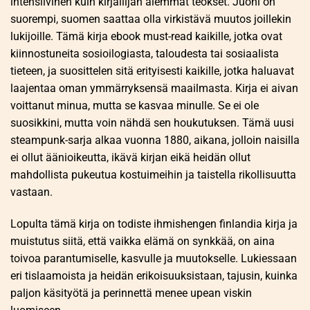
intensiivinen kuin kirjailijan aiemmat teokset. Juoni on
suorempi, suomen saattaa olla virkistävä muutos joillekin
lukijoille. Tämä kirja ebook must-read kaikille, jotka ovat
kiinnostuneita sosioilogiasta, taloudesta tai sosiaalista
tieteen, ja suosittelen sitä erityisesti kaikille, jotka haluavat
laajentaa oman ymmärryksensä maailmasta. Kirja ei aivan
voittanut minua, mutta se kasvaa minulle. Se ei ole
suosikkini, mutta voin nähdä sen houkutuksen. Tämä uusi
steampunk-sarja alkaa vuonna 1880, aikana, jolloin naisilla
ei ollut äänioikeutta, ikävä kirjan eikä heidän ollut
mahdollista pukeutua kostuimeihin ja taistella rikollisuutta
vastaan.
Lopulta tämä kirja on todiste ihmishengen finlandia kirja​ ja
muistutus siitä, että vaikka elämä on synkkää, on aina
toivoa parantumiselle, kasvulle ja muutokselle. Lukiessaan
eri tislaamoista ja heidän erikoisuuksistaan, tajusin, kuinka
paljon käsityötä ja perinnettä menee upean viskin