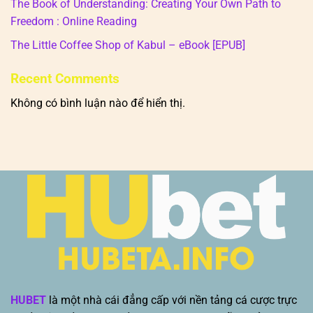
The Book of Understanding: Creating Your Own Path to
Freedom : Online Reading
The Little Coffee Shop of Kabul – eBook [EPUB]
Recent Comments
Không có bình luận nào để hiển thị.
HUBET
là một nhà cái đẳng cấp với nền tảng cá cược trực