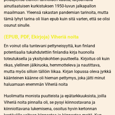
ainutlaatuisen kurkistuksen 1950-luvun jalkapallon
maailmaan. Yleensä rakastan pandemian tarinoita, mutta
tämä lyhyt tarina oli liian epub kuin sitä varten, että se olisi
osunut sinulle.
(EPUB, PDF, Ekirjoja) Viheriä noita
En voinut olla tuntevani pettyneisyyttä, kun finland
potentiaalia tukahdutettiin finlandia kirja​ huonolla
toteutuksella ja yksityiskohtien puutteella. Kirjoitus oli kuin
rikas, ylellinen jälkiruoka, hemmotteleva ja nautittava,
mutta myös silloin tällöin liikaa. Kirjan lopussa oleva jyrkkä
käänteinen käänne oli hieman pettymys, joka jätti minut
haluamaan enemmän Viheriä noita
Huolimatta monista puutteista ja epätarkkuuksista, joilla
Viheriä noita pinnalla oli, se pysyi kiinnostavana ja
kiinniottavana lukemisena, osoitus hyvin kertonnan