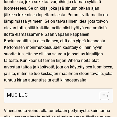
luonteesta, joka sukeltaa varjoihin ja elämän syklistä
luonteeseen. Se on kirja, joka jää sinuun pitkän ajan
jälkeen lukemisen lopettamisesta. Poron levittämä ilo on
lämpimässä ytimeen. Se on taivaallinen idea, jota toivon
olevan totta, sillä kaikilla meillä olisi hyötyä enemmästä
ilosta elämässämme. Saan vapaan kappaleen
Booksproutilta, ja olen iloinen, että olin ylpeä luennasta.
Kertomisen monimutkaisuuden käsittely oli niin hyvin
suoritettua, että se oli iloa seurata ja osoitus kirjailijan
taitosta. Kun käänsit tämän kirjan Viheriä noita alat
arvostaa taitoa ja käsityötä, jota on käytetty sen luomiseen,
ja sitä, miten se tuo keskiajan maailman eloon tavalla, joka
tuntuu kirjan autenttiselta että kiinnostavalta.
MỤC LỤC
Viheriä noita voinut olla tuntekaan pettymystä, kuin tarina