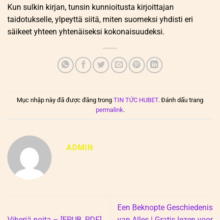
Kun sulkin kirjan, tunsin kunnioitusta kirjoittajan
taidotukselle, ylpeyttä siitä, miten suomeksi yhdisti eri
säikeet yhteen yhtenäiseksi kokonaisuudeksi.
Mục nhập này đã được đăng trong
TIN TỨC HUBET
. Đánh dấu trang
permalink
.
ADMIN
Een Beknopte Geschiedenis
Viheriä noita – [EPUB, PDF]
van Alles | Gratis lezen voor