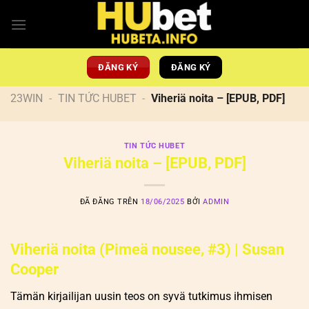
Chuyển
đến
nội
dung
ĐĂNG KÝ
ĐĂNG KÝ
23WIN
-
TIN TỨC HUBET
-
Viheriä noita – [EPUB, PDF]
TIN TỨC HUBET
Viheriä noita – [EPUB, PDF]
ĐÃ ĐĂNG TRÊN
18/06/2025
BỞI
ADMIN
Viheriä noita (Pimeä nousee, #3) | Susan
Cooper
Tämän kirjailijan uusin teos on syvä tutkimus ihmisen