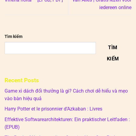
iedereen online
Tìm kiếm
TÌM
KIẾM
Recent Posts
Game xì dách đổi thưởng là gì? Cách chơi dễ hiểu và mẹo
vào bàn hiệu quả
Harry Potter et le prisonnier d’Azkaban : Livres
Effektive Softwarearchitekturen: Ein praktischer Leitfaden :
(EPUB)