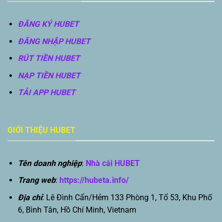
ĐĂNG KÝ HUBET
ĐĂNG NHẬP HUBET
RÚT TIỀN HUBET
NẠP TIỀN HUBET
TẢI APP HUBET
GIỚI THIỆU HUBET
Tên doanh nghiệp
:
Nhà cái HUBET
Trang web
:
https://hubeta.info/
Địa chỉ
: Lê Đình Cẩn/Hẻm 133 Phòng 1, Tổ 53, Khu Phố
6, Bình Tân, Hồ Chí Minh, Vietnam