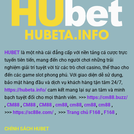
HUBET
là một nhà cái đẳng cấp với nền tảng cá cược trực
tuyến tiên tiến, mang đến cho người chơi những trải
nghiệm giải trí tuyệt vời từ các trò chơi casino, thể thao cho
đến các game slot phong phú. Với giao diện dễ sử dụng,
bảo mật hàng đầu và dịch vụ khách hàng tận tâm 24/7,
https://hubeta.info/
cam kết mang lại sự an tâm và minh
bạch tuyệt đối cho mọi thành viên. >>>
https://cm88.buzz/
,
CM88
,
CM88
,
CM88
,
cm88
,
cm88
,
cm88
,
cm88
,
>>>
https://sc88e.com/
,
>>>
Trang chủ F168
,
F168
,
CHÍNH SÁCH HUBET