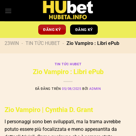
Chuyển
đến
nội
dung
ĐĂNG KÝ
ĐĂNG KÝ
23WIN
-
TIN TỨC HUBET
-
Zio Vampiro : Libri ePub
TIN TỨC HUBET
Zio Vampiro : Libri ePub
ĐÃ ĐĂNG TRÊN
05/08/2025
BỞI
ADMIN
Zio Vampiro | Cynthia D. Grant
I personaggi sono ben sviluppati, ma la trama avrebbe
potuto essere più focalizzata e meno appesantita da