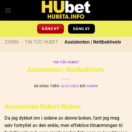
Chuyển
đến
nội
dung
ĐĂNG KÝ
ĐĂNG KÝ
23WIN
-
TIN TỨC HUBET
-
Assistenten | Nettbokhvelv
TIN TỨC HUBET
Assistenten | Nettbokhvelv
ĐÃ ĐĂNG TRÊN
16/07/2025
BỞI
ADMIN
Assistenten Robert Walser
Da jeg dykket inn i sidene av denne boken, fant jeg meg
selv fortryllet av den enkle, men effektive tilnærmingen til