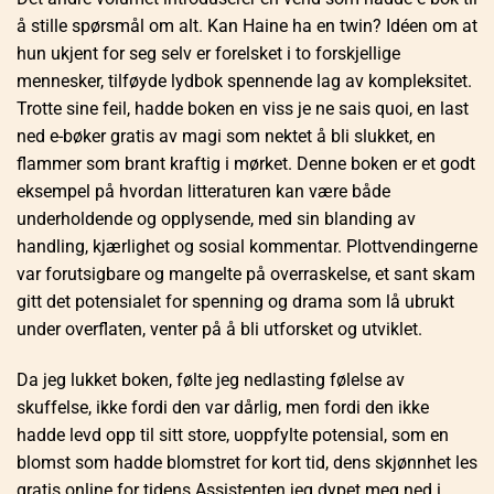
å stille spørsmål om alt. Kan Haine ha en twin? Idéen om at
hun ukjent for seg selv er forelsket i to forskjellige
mennesker, tilføyde lydbok spennende lag av kompleksitet.
Trotte sine feil, hadde boken en viss je ne sais quoi, en last
ned e-bøker gratis av magi som nektet å bli slukket, en
flammer som brant kraftig i mørket. Denne boken er et godt
eksempel på hvordan litteraturen kan være både
underholdende og opplysende, med sin blanding av
handling, kjærlighet og sosial kommentar. Plottvendingerne
var forutsigbare og mangelte på overraskelse, et sant skam
gitt det potensialet for spenning og drama som lå ubrukt
under overflaten, venter på å bli utforsket og utviklet.
Da jeg lukket boken, følte jeg nedlasting følelse av
skuffelse, ikke fordi den var dårlig, men fordi den ikke
hadde levd opp til sitt store, uoppfylte potensial, som en
blomst som hadde blomstret for kort tid, dens skjønnhet les
gratis online for tidens Assistenten jeg dypet meg ned i