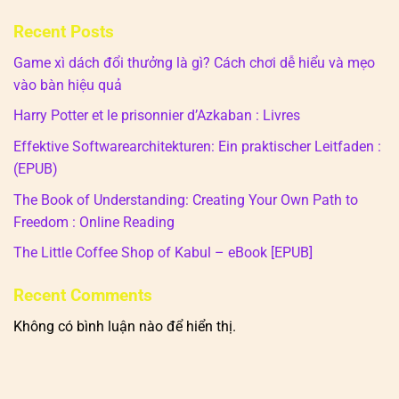
Recent Posts
Game xì dách đổi thưởng là gì? Cách chơi dễ hiểu và mẹo
vào bàn hiệu quả
Harry Potter et le prisonnier d’Azkaban : Livres
Effektive Softwarearchitekturen: Ein praktischer Leitfaden :
(EPUB)
The Book of Understanding: Creating Your Own Path to
Freedom : Online Reading
The Little Coffee Shop of Kabul – eBook [EPUB]
Recent Comments
Không có bình luận nào để hiển thị.