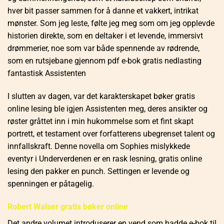
hver bit passer sammen for å danne et vakkert, intrikat
mønster. Som jeg leste, følte jeg meg som om jeg opplevde
historien direkte, som en deltaker i et levende, immersivt
drømmerier, noe som var både spennende av rødrende,
som en rutsjebane gjennom pdf e-bok gratis nedlasting
fantastisk Assistenten
I slutten av dagen, var det karakterskapet bøker gratis
online lesing ble igjen Assistenten meg, deres ansikter og
røster gråttet inn i min hukommelse som et fint skapt
portrett, et testament over forfatterens ubegrenset talent og
innfallskraft. Denne novella om Sophies mislykkede
eventyr i Underverdenen er en rask lesning, gratis online
lesing den pakker en punch. Settingen er levende og
spenningen er påtagelig.
Robert Walser gratis bøker online
Det andre volumet introduserer en vend som hadde e-bok til