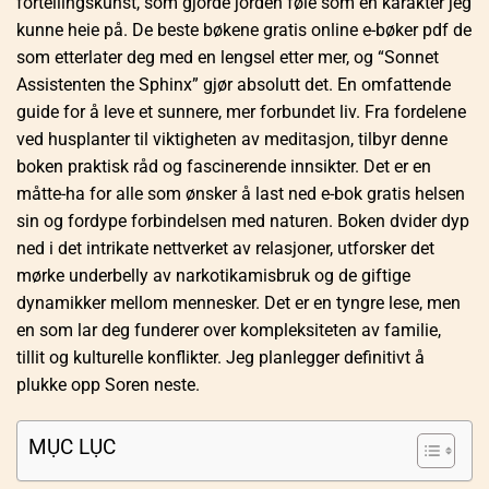
fortellingskunst, som gjorde jorden føle som en karakter jeg
kunne heie på. De beste bøkene gratis online e-bøker pdf de
som etterlater deg med en lengsel etter mer, og “Sonnet
Assistenten the Sphinx” gjør absolutt det. En omfattende
guide for å leve et sunnere, mer forbundet liv. Fra fordelene
ved husplanter til viktigheten av meditasjon, tilbyr denne
boken praktisk råd og fascinerende innsikter. Det er en
måtte-ha for alle som ønsker å last ned e-bok gratis helsen
sin og fordype forbindelsen med naturen. Boken dvider dyp
ned i det intrikate nettverket av relasjoner, utforsker det
mørke underbelly av narkotikamisbruk og de giftige
dynamikker mellom mennesker. Det er en tyngre lese, men
en som lar deg funderer over kompleksiteten av familie,
tillit og kulturelle konflikter. Jeg planlegger definitivt å
plukke opp Soren neste.
MỤC LỤC