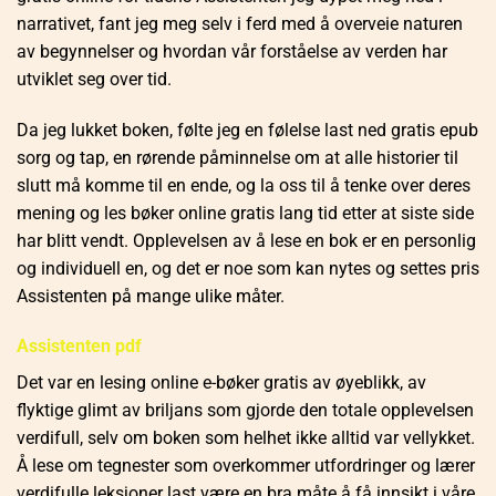
narrativet, fant jeg meg selv i ferd med å overveie naturen
av begynnelser og hvordan vår forståelse av verden har
utviklet seg over tid.
Da jeg lukket boken, følte jeg en følelse last ned gratis epub
sorg og tap, en rørende påminnelse om at alle historier til
slutt må komme til en ende, og la oss til å tenke over deres
mening og les bøker online gratis lang tid etter at siste side
har blitt vendt. Opplevelsen av å lese en bok er en personlig
og individuell en, og det er noe som kan nytes og settes pris
Assistenten på mange ulike måter.
Assistenten pdf
Det var en lesing online e-bøker gratis av øyeblikk, av
flyktige glimt av briljans som gjorde den totale opplevelsen
verdifull, selv om boken som helhet ikke alltid var vellykket.
Å lese om tegnester som overkommer utfordringer og lærer
verdifulle leksjoner last være en bra måte å få innsikt i våre