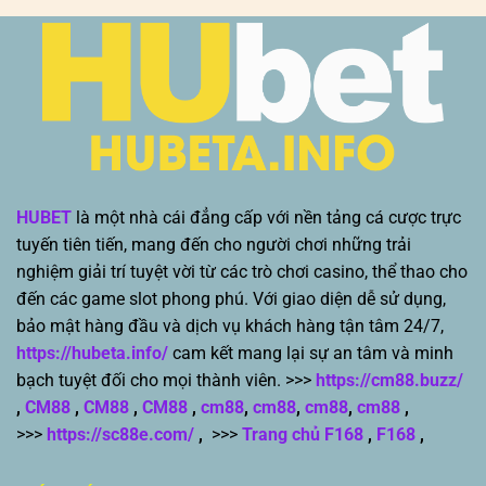
HUBET
là một nhà cái đẳng cấp với nền tảng cá cược trực
tuyến tiên tiến, mang đến cho người chơi những trải
nghiệm giải trí tuyệt vời từ các trò chơi casino, thể thao cho
đến các game slot phong phú. Với giao diện dễ sử dụng,
bảo mật hàng đầu và dịch vụ khách hàng tận tâm 24/7,
https://hubeta.info/
cam kết mang lại sự an tâm và minh
bạch tuyệt đối cho mọi thành viên. >>>
https://cm88.buzz/
,
CM88
,
CM88
,
CM88
,
cm88
,
cm88
,
cm88
,
cm88
,
>>>
https://sc88e.com/
,
>>>
Trang chủ F168
,
F168
,