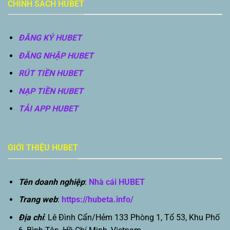
CHÍNH SÁCH HUBET
ĐĂNG KÝ HUBET
ĐĂNG NHẬP HUBET
RÚT TIỀN HUBET
NẠP TIỀN HUBET
TẢI APP HUBET
GIỚI THIỆU HUBET
Tên doanh nghiệp
:
Nhà cái HUBET
Trang web
:
https://hubeta.info/
Địa chỉ
: Lê Đình Cẩn/Hẻm 133 Phòng 1, Tổ 53, Khu Phố