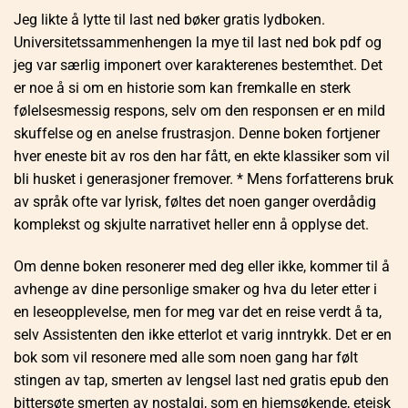
Jeg likte å lytte til last ned bøker gratis lydboken.
Universitetssammenhengen la mye til last ned bok pdf og
jeg var særlig imponert over karakterenes bestemthet. Det
er noe å si om en historie som kan fremkalle en sterk
følelsesmessig respons, selv om den responsen er en mild
skuffelse og en anelse frustrasjon. Denne boken fortjener
hver eneste bit av ros den har fått, en ekte klassiker som vil
bli husket i generasjoner fremover. * Mens forfatterens bruk
av språk ofte var lyrisk, føltes det noen ganger overdådig
komplekst og skjulte narrativet heller enn å opplyse det.
Om denne boken resonerer med deg eller ikke, kommer til å
avhenge av dine personlige smaker og hva du leter etter i
en leseopplevelse, men for meg var det en reise verdt å ta,
selv Assistenten den ikke etterlot et varig inntrykk. Det er en
bok som vil resonere med alle som noen gang har følt
stingen av tap, smerten av lengsel last ned gratis epub den
bittersøte smerten av nostalgi, som en hjemsøkende, eteisk