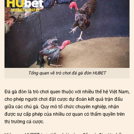
Tổng quan về trò chơi đá gà đòn HUBET
Đá gà đòn là trò chơi quen thuộc với nhiều thế hệ Việt Nam,
cho phép người chơi đặt cược dự đoán kết quả trận đấu
giữa các chú gà. Quy mô tổ chức chuyên nghiệp, nhận
được sự cấp phép của nhiều cơ quan có thẩm quyền trên
thị trường cá cược.