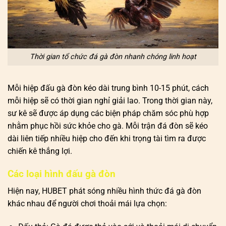
Thời gian tổ chức đá gà đòn nhanh chóng linh hoạt
Mỗi hiệp đấu gà đòn kéo dài trung bình 10-15 phút, cách
mỗi hiệp sẽ có thời gian nghỉ giải lao. Trong thời gian này,
sư kê sẽ được áp dụng các biện pháp chăm sóc phù hợp
nhằm phục hồi sức khỏe cho gà. Mỗi trận đá đòn sẽ kéo
dài liên tiếp nhiều hiệp cho đến khi trọng tài tìm ra được
chiến kê thắng lợi.
Các loại hình đấu gà đòn
Hiện nay, HUBET phát sóng nhiều hình thức đá gà đòn
khác nhau để người chơi thoải mái lựa chọn: