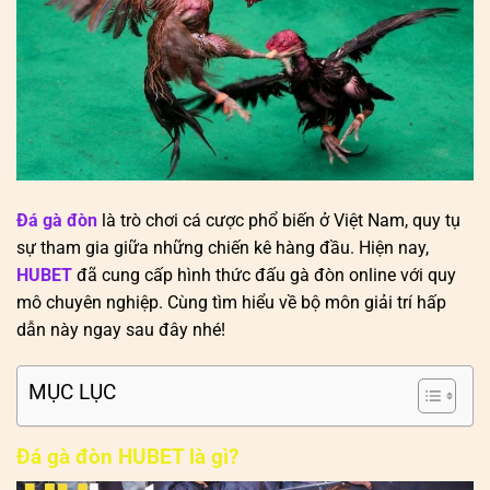
Đá gà đòn
là trò chơi cá cược phổ biến ở Việt Nam, quy tụ
sự tham gia giữa những chiến kê hàng đầu. Hiện nay,
HUBET
đã cung cấp hình thức đấu gà đòn online với quy
mô chuyên nghiệp. Cùng tìm hiểu về bộ môn giải trí hấp
dẫn này ngay sau đây nhé!
MỤC LỤC
Đá gà đòn HUBET là gì?