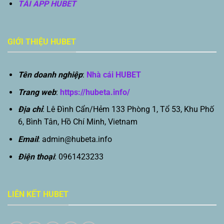
TẢI APP HUBET
GIỚI THIỆU HUBET
Tên doanh nghiệp
:
Nhà cái HUBET
Trang web
:
https://hubeta.info/
Địa chỉ
: Lê Đình Cẩn/Hẻm 133 Phòng 1, Tổ 53, Khu Phố
6, Bình Tân, Hồ Chí Minh, Vietnam
Email
:
admin@hubeta.info
Điện thoại
: 0961423233
LIÊN KẾT HUBET