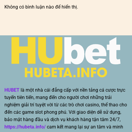
Không có bình luận nào để hiển thị.
HUBET
là một nhà cái đẳng cấp với nền tảng cá cược trực
tuyến tiên tiến, mang đến cho người chơi những trải
nghiệm giải trí tuyệt vời từ các trò chơi casino, thể thao cho
đến các game slot phong phú. Với giao diện dễ sử dụng,
bảo mật hàng đầu và dịch vụ khách hàng tận tâm 24/7,
https://hubeta.info/
cam kết mang lại sự an tâm và minh