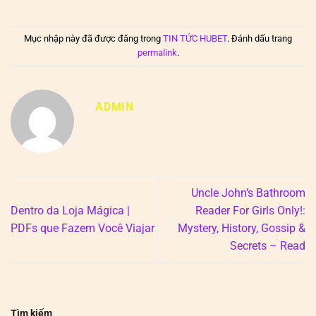
Mục nhập này đã được đăng trong
TIN TỨC HUBET
. Đánh dấu trang
permalink
.
ADMIN
Uncle John’s Bathroom
Dentro da Loja Mágica |
Reader For Girls Only!:
PDFs que Fazem Você Viajar
Mystery, History, Gossip &
Secrets – Read
Tìm kiếm