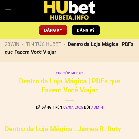
Chuyển
đến
nội
dung
ĐĂNG KÝ
ĐĂNG KÝ
23WIN
-
TIN TỨC HUBET
-
Dentro da Loja Mágica | PDFs
que Fazem Você Viajar
TIN TỨC HUBET
Dentro da Loja Mágica | PDFs que
Fazem Você Viajar
ĐÃ ĐĂNG TRÊN
09/07/2025
BỞI
ADMIN
Dentro da Loja Mágica : James R. Doty