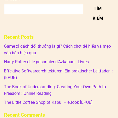
TÌM
KIẾM
Recent Posts
Game xì dách đổi thưởng là gì? Cách chơi dễ hiểu và mẹo
vào bàn hiệu quả
Harry Potter et le prisonnier d’Azkaban : Livres
Effektive Softwarearchitekturen: Ein praktischer Leitfaden :
(EPUB)
The Book of Understanding: Creating Your Own Path to
Freedom : Online Reading
The Little Coffee Shop of Kabul – eBook [EPUB]
Recent Comments