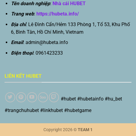
Tên doanh nghiệp
:
Nhà cái HUBET
Trang web
:
https://hubeta.info/
Địa chỉ
: Lê Đình Cẩn/Hẻm 133 Phòng 1, Tổ 53, Khu Phố
6, Bình Tân, Hồ Chí Minh, Vietnam
Email
:
admin@hubeta.info
Điện thoại
: 0961423233
LIÊN KẾT HUBET
#hubet #hubetainfo #hu_bet
#trangchuhubet #linkhubet #hubetgame
Copyright 2026 ©
TEAM 1