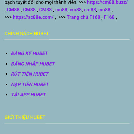
bạch tuyệt đối cho mọi thành viên. >>>
https://cm88.buzz/
,
CM88
,
CM88
,
CM88
,
cm88
,
cm88
,
cm88
,
cm88
,
>>>
https://sc88e.com/
,
>>>
Trang chủ F168
,
F168
,
CHÍNH SÁCH HUBET
ĐĂNG KÝ HUBET
ĐĂNG NHẬP HUBET
RÚT TIỀN HUBET
NẠP TIỀN HUBET
TẢI APP HUBET
GIỚI THIỆU HUBET