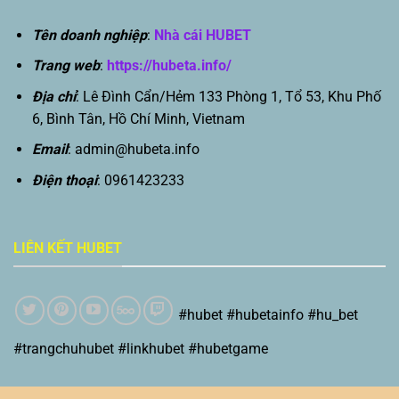
Tên doanh nghiệp
:
Nhà cái HUBET
Trang web
:
https://hubeta.info/
Địa chỉ
: Lê Đình Cẩn/Hẻm 133 Phòng 1, Tổ 53, Khu Phố
6, Bình Tân, Hồ Chí Minh, Vietnam
Email
:
admin@hubeta.info
Điện thoại
: 0961423233
LIÊN KẾT HUBET
#hubet #hubetainfo #hu_bet
#trangchuhubet #linkhubet #hubetgame