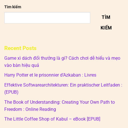
Tìm kiếm
TÌM
KIẾM
Recent Posts
Game xì dách đổi thưởng là gì? Cách chơi dễ hiểu và mẹo
vào bàn hiệu quả
Harry Potter et le prisonnier d’Azkaban : Livres
Effektive Softwarearchitekturen: Ein praktischer Leitfaden :
(EPUB)
The Book of Understanding: Creating Your Own Path to
Freedom : Online Reading
The Little Coffee Shop of Kabul – eBook [EPUB]