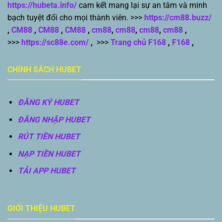
https://hubeta.info/
cam kết mang lại sự an tâm và minh
bạch tuyệt đối cho mọi thành viên. >>>
https://cm88.buzz/
,
CM88
,
CM88
,
CM88
,
cm88
,
cm88
,
cm88
,
cm88
,
>>>
https://sc88e.com/
,
>>>
Trang chủ F168
,
F168
,
CHÍNH SÁCH HUBET
ĐĂNG KÝ HUBET
ĐĂNG NHẬP HUBET
RÚT TIỀN HUBET
NẠP TIỀN HUBET
TẢI APP HUBET
GIỚI THIỆU HUBET