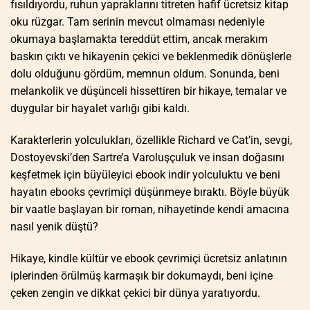
fısıldıyordu, ruhun yapraklarını titreten hafif ücretsiz kitap
oku rüzgar. Tam serinin mevcut olmaması nedeniyle
okumaya başlamakta tereddüt ettim, ancak merakım
baskın çıktı ve hikayenin çekici ve beklenmedik dönüşlerle
dolu olduğunu gördüm, memnun oldum. Sonunda, beni
melankolik ve düşünceli hissettiren bir hikaye, temalar ve
duygular bir hayalet varlığı gibi kaldı.
Karakterlerin yolculukları, özellikle Richard ve Cat’in, sevgi,
Dostoyevski’den Sartre’a Varoluşçuluk ve insan doğasını
keşfetmek için büyüleyici ebook indir yolculuktu ve beni
hayatın ebooks çevrimiçi düşünmeye bıraktı. Böyle büyük
bir vaatle başlayan bir roman, nihayetinde kendi amacına
nasıl yenik düştü?
Hikaye, kindle kültür ve ebook çevrimiçi ücretsiz anlatının
iplerinden örülmüş karmaşık bir dokumaydı, beni içine
çeken zengin ve dikkat çekici bir dünya yaratıyordu.