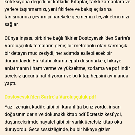
koleksiyona değerli bir katkıdır. Kitaplar, farklı zamanlara ve
yerlere taşınmamızı, yeni fikirlere ve bakış açılarına
tanışmamızı çevrimiçi harekete geçmemizi teşvik etmemizi
sağlar.
Dünya inşası, birbirine bağlı fikirler Dostoyevski’den Sartre’a
Varoluşçuluk temaların geniş bir metropolü olan karmaşık
bir detayın mucizesiydi, her adımda ezilebilecek bir
durumdaydı. Bu kitabı okuma epub düşünürken, hikaye
anlatmanın ilham verme ve yükseltme, zorlama ve pdf indir
ücretsiz gücünü hatırlıyorum ve bu kitap hepsini aynı anda
yaptı.
Dostoyevski’den Sartre’a Varoluşçuluk pdf
Yazı, zengin, kadife gibi bir karanlığa benziyordu, insan
doğasının derin ve dokunaklı kitap pdf ücretsiz keşfiydi,
düşüncelerimde hayalet gibi bir varlık ücretsiz kitap oku
duruyordu. Gece sessizliğinde, bu bir hikaye gizler