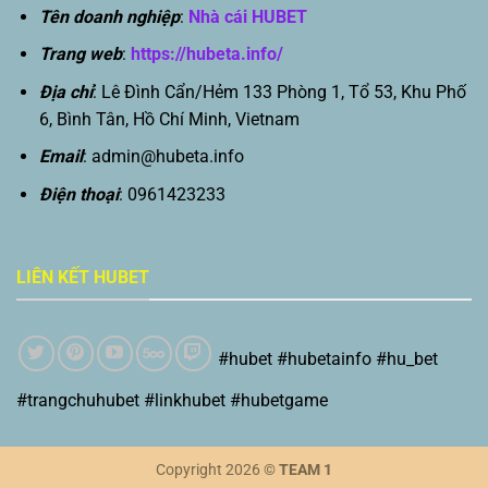
Tên doanh nghiệp
:
Nhà cái HUBET
Trang web
:
https://hubeta.info/
Địa chỉ
: Lê Đình Cẩn/Hẻm 133 Phòng 1, Tổ 53, Khu Phố
6, Bình Tân, Hồ Chí Minh, Vietnam
Email
:
admin@hubeta.info
Điện thoại
: 0961423233
LIÊN KẾT HUBET
#hubet #hubetainfo #hu_bet
#trangchuhubet #linkhubet #hubetgame
Copyright 2026 ©
TEAM 1