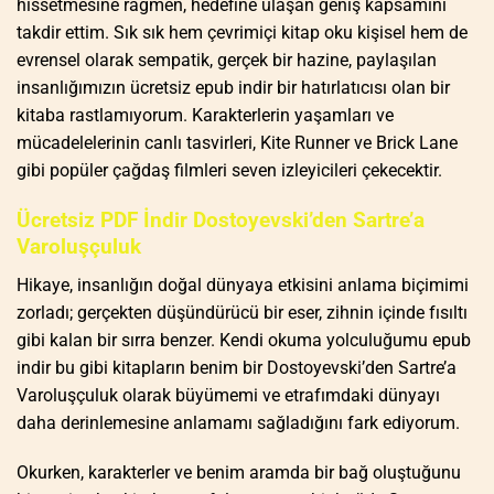
hissetmesine rağmen, hedefine ulaşan geniş kapsamını
takdir ettim. Sık sık hem çevrimiçi kitap oku kişisel hem de
evrensel olarak sempatik, gerçek bir hazine, paylaşılan
insanlığımızın ücretsiz epub indir bir hatırlatıcısı olan bir
kitaba rastlamıyorum. Karakterlerin yaşamları ve
mücadelelerinin canlı tasvirleri, Kite Runner ve Brick Lane
gibi popüler çağdaş filmleri seven izleyicileri çekecektir.
Ücretsiz PDF İndir Dostoyevski’den Sartre’a
Varoluşçuluk
Hikaye, insanlığın doğal dünyaya etkisini anlama biçimimi
zorladı; gerçekten düşündürücü bir eser, zihnin içinde fısıltı
gibi kalan bir sırra benzer. Kendi okuma yolculuğumu epub
indir bu gibi kitapların benim bir Dostoyevski’den Sartre’a
Varoluşçuluk olarak büyümemi ve etrafımdaki dünyayı
daha derinlemesine anlamamı sağladığını fark ediyorum.
Okurken, karakterler ve benim aramda bir bağ oluştuğunu