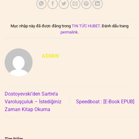
Mục nhập này đã được đăng trong
TIN TỨC HUBET
. Đánh dấu trang
permalink
.
ADMIN
Dostoyevski’den Sartre’a
Varoluşçuluk – İstediğiniz
Speedboat : [E-Book EPUB]
Zaman Kitap Okuma