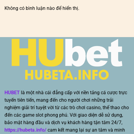
Không có bình luận nào để hiển thị.
HUBET
là một nhà cái đẳng cấp với nền tảng cá cược trực
tuyến tiên tiến, mang đến cho người chơi những trải
nghiệm giải trí tuyệt vời từ các trò chơi casino, thể thao cho
đến các game slot phong phú. Với giao diện dễ sử dụng,
bảo mật hàng đầu và dịch vụ khách hàng tận tâm 24/7,
https://hubeta.info/
cam kết mang lại sự an tâm và minh