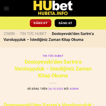
Chuyển
đến
nội
dung
ĐĂNG KÝ
ĐĂNG KÝ
23WIN
-
TIN TỨC HUBET
-
Dostoyevski’den Sartre’a
Varoluşçuluk – İstediğiniz Zaman Kitap Okuma
TIN TỨC HUBET
Dostoyevski’den Sartre’a
Varoluşçuluk – İstediğiniz Zaman
Kitap Okuma
ĐÃ ĐĂNG TRÊN
26/10/2025
BỞI
ADMIN
Dostoyevski’den Sartre’a Varoluşçuluk :