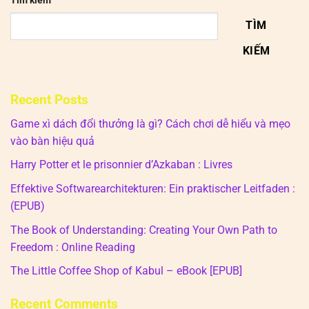
Tìm kiếm
TÌM
KIẾM
Recent Posts
Game xì dách đổi thưởng là gì? Cách chơi dễ hiểu và mẹo
vào bàn hiệu quả
Harry Potter et le prisonnier d’Azkaban : Livres
Effektive Softwarearchitekturen: Ein praktischer Leitfaden :
(EPUB)
The Book of Understanding: Creating Your Own Path to
Freedom : Online Reading
The Little Coffee Shop of Kabul – eBook [EPUB]
Recent Comments