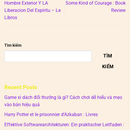
Hombre Exterior Y LA
Some Kind of Courage : Book
Liberacion Del Espiritu – Le
Review
Libros
Tìm kiếm
TÌM
KIẾM
Recent Posts
Game xì dách đổi thưởng là gì? Cách chơi dễ hiểu và mẹo
vào bàn hiệu quả
Harry Potter et le prisonnier d’Azkaban : Livres
Effektive Softwarearchitekturen: Ein praktischer Leitfaden :