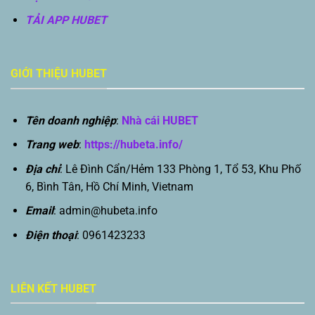
TẢI APP HUBET
GIỚI THIỆU HUBET
Tên doanh nghiệp
:
Nhà cái HUBET
Trang web
:
https://hubeta.info/
Địa chỉ
: Lê Đình Cẩn/Hẻm 133 Phòng 1, Tổ 53, Khu Phố
6, Bình Tân, Hồ Chí Minh, Vietnam
Email
:
admin@hubeta.info
Điện thoại
: 0961423233
LIÊN KẾT HUBET