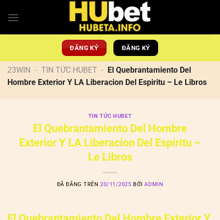
Chuyển
đến
nội
dung
ĐĂNG KÝ
ĐĂNG KÝ
23WIN
-
TIN TỨC HUBET
-
El Quebrantamiento Del
Hombre Exterior Y LA Liberacion Del Espiritu – Le Libros
TIN TỨC HUBET
El Quebrantamiento Del Hombre
Exterior Y LA Liberacion Del Espiritu –
Le Libros
ĐÃ ĐĂNG TRÊN
20/11/2025
BỞI
ADMIN
El Quebrantamiento Del Hombre Exterior Y