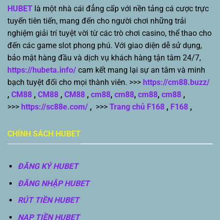
HUBET
là một nhà cái đẳng cấp với nền tảng cá cược trực
tuyến tiên tiến, mang đến cho người chơi những trải
nghiệm giải trí tuyệt vời từ các trò chơi casino, thể thao cho
đến các game slot phong phú. Với giao diện dễ sử dụng,
bảo mật hàng đầu và dịch vụ khách hàng tận tâm 24/7,
https://hubeta.info/
cam kết mang lại sự an tâm và minh
bạch tuyệt đối cho mọi thành viên. >>>
https://cm88.buzz/
,
CM88
,
CM88
,
CM88
,
cm88
,
cm88
,
cm88
,
cm88
,
>>>
https://sc88e.com/
,
>>>
Trang chủ F168
,
F168
,
CHÍNH SÁCH HUBET
ĐĂNG KÝ HUBET
ĐĂNG NHẬP HUBET
RÚT TIỀN HUBET
NẠP TIỀN HUBET