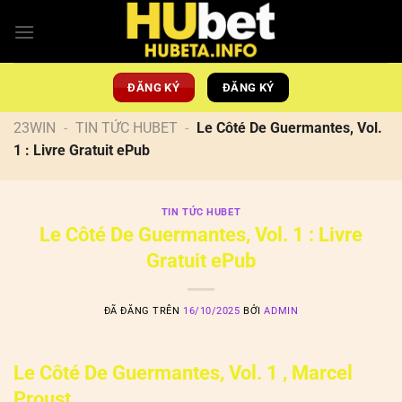
Chuyển
đến
nội
dung
ĐĂNG KÝ
ĐĂNG KÝ
23WIN
-
TIN TỨC HUBET
-
Le Côté De Guermantes, Vol.
1 : Livre Gratuit ePub
TIN TỨC HUBET
Le Côté De Guermantes, Vol. 1 : Livre
Gratuit ePub
ĐÃ ĐĂNG TRÊN
16/10/2025
BỞI
ADMIN
Le Côté De Guermantes, Vol. 1 , Marcel
Proust