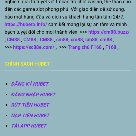
nghiệm giải trí tuyệt vời từ các trò chơi casino, thể thao cho
đến các game slot phong phú. Với giao diện dễ sử dụng,
bảo mật hàng đầu và dịch vụ khách hàng tận tâm 24/7,
https://hubeta.info/
cam kết mang lại sự an tâm và minh
bạch tuyệt đối cho mọi thành viên. >>>
https://cm88.buzz/
,
CM88
,
CM88
,
CM88
,
cm88
,
cm88
,
cm88
,
cm88
,
>>>
https://sc88e.com/
,
>>>
Trang chủ F168
,
F168
,
CHÍNH SÁCH HUBET
ĐĂNG KÝ HUBET
ĐĂNG NHẬP HUBET
RÚT TIỀN HUBET
NẠP TIỀN HUBET
TẢI APP HUBET