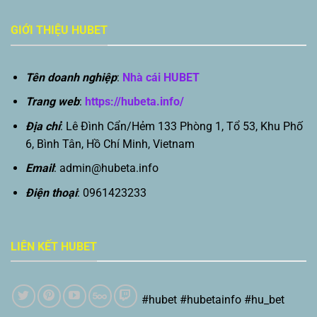
GIỚI THIỆU HUBET
Tên doanh nghiệp
:
Nhà cái HUBET
Trang web
:
https://hubeta.info/
Địa chỉ
: Lê Đình Cẩn/Hẻm 133 Phòng 1, Tổ 53, Khu Phố
6, Bình Tân, Hồ Chí Minh, Vietnam
Email
:
admin@hubeta.info
Điện thoại
: 0961423233
LIÊN KẾT HUBET
#hubet #hubetainfo #hu_bet