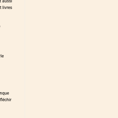
t aussi
 livres
e
yle
manque
fléchir