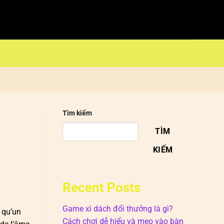
Tìm kiếm
TÌM
KIẾM
Recent Posts
Game xì dách đổi thưởng là gì?
e qu’un
Cách chơi dễ hiểu và mẹo vào bàn