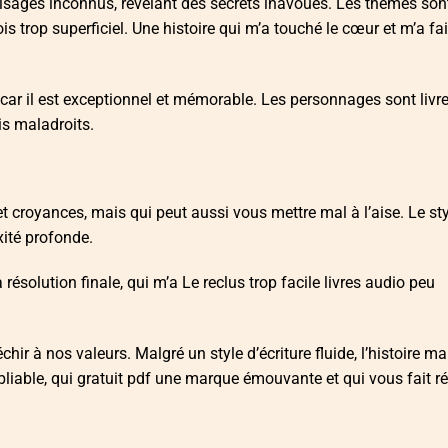
sages inconnus, révélant des secrets inavoués. Les thèmes son
 trop superficiel. Une histoire qui m’a touché le cœur et m’a fait
 car il est exceptionnel et mémorable. Les personnages sont livr
is maladroits.
 et croyances, mais qui peut aussi vous mettre mal à l’aise. Le st
xité profonde.
a résolution finale, qui m’a Le reclus trop facile livres audio peu
léchir à nos valeurs. Malgré un style d’écriture fluide, l’histoire 
liable, qui gratuit pdf une marque émouvante et qui vous fait ré