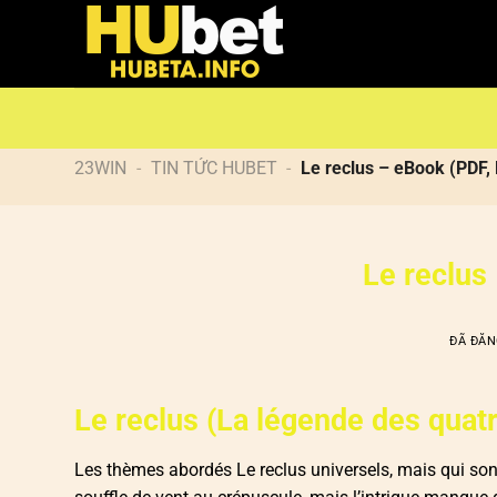
Chuyển
đến
nội
dung
23WIN
-
TIN TỨC HUBET
-
Le reclus – eBook (PDF,
Le reclus
ĐÃ ĐĂ
Le reclus (La légende des quatr
Les thèmes abordés Le reclus universels, mais qui sont 