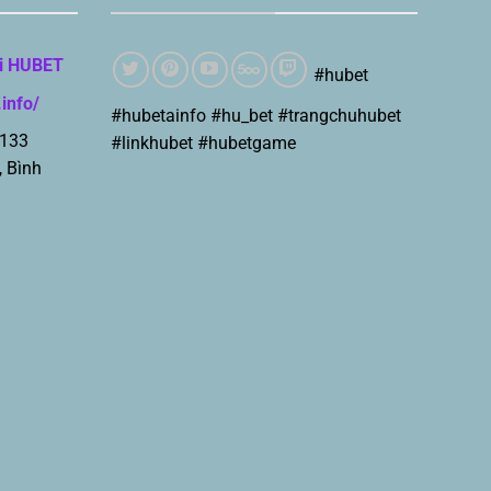
i HUBET
#hubet
.info/
#hubetainfo #hu_bet #trangchuhubet
 133
#linkhubet #hubetgame
, Bình