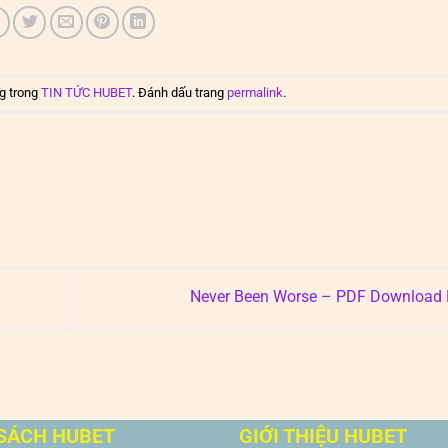
g trong
TIN TỨC HUBET
. Đánh dấu trang
permalink
.
Never Been Worse – PDF Download 
SÁCH HUBET
GIỚI THIỆU HUBET