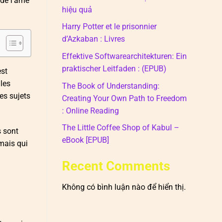
 de l’âme
hiệu quả
Harry Potter et le prisonnier
d’Azkaban : Livres
Effektive Softwarearchitekturen: Ein
praktischer Leitfaden : (EPUB)
est
les
The Book of Understanding:
es sujets
Creating Your Own Path to Freedom
: Online Reading
The Little Coffee Shop of Kabul –
s sont
eBook [EPUB]
 mais qui
Recent Comments
Không có bình luận nào để hiển thị.