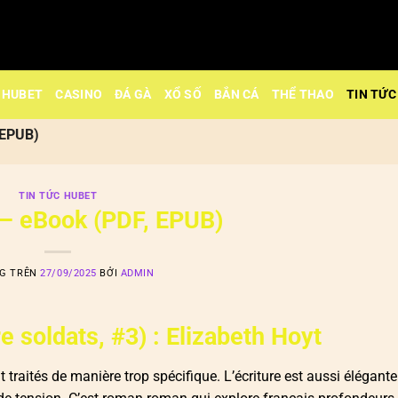
HUBET
CASINO
ĐÁ GÀ
XỔ SỐ
BẮN CÁ
THỂ THAO
TIN TỨC
 EPUB)
TIN TỨC HUBET
 – eBook (PDF, EPUB)
NG TRÊN
27/09/2025
BỞI
ADMIN
e soldats, #3) : Elizabeth Hoyt
traités de manière trop spécifique. L’écriture est aussi élégant