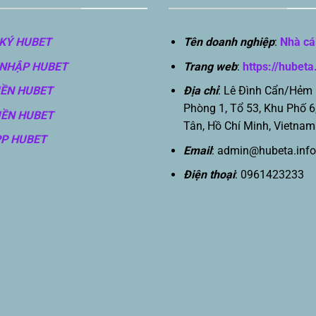
KÝ HUBET
Tên doanh nghiệp
:
Nhà cá
NHẬP HUBET
Trang web
:
https://hubeta
IỀN HUBET
Địa chỉ
: Lê Đình Cẩn/Hẻm
Phòng 1, Tổ 53, Khu Phố 6
IỀN HUBET
Tân, Hồ Chí Minh, Vietnam
PP HUBET
Email
:
admin@hubeta.info
Điện thoại
: 0961423233