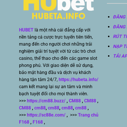
ĐĂNG 
ĐĂNG 
HUBET
là một nhà cái đẳng cấp với
RÚT T
nền tảng cá cược trực tuyến tiên tiến,
mang đến cho người chơi những trải
NẠP T
nghiệm giải trí tuyệt vời từ các trò chơi
TẢI A
casino, thể thao cho đến các game slot
phong phú. Với giao diện dễ sử dụng,
bảo mật hàng đầu và dịch vụ khách
hàng tận tâm 24/7,
https://hubeta.info/
cam kết mang lại sự an tâm và minh
bạch tuyệt đối cho mọi thành viên.
>>>
https://cm88.buzz/
,
CM88
,
CM88
,
CM88
,
cm88
,
cm88
,
cm88
,
cm88
,
>>>
https://sc88e.com/
,
>>>
Trang chủ
F168
,
F168
,