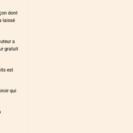
açon dont
a laissé
auteur a
r gratuit
its est
roir qui
n