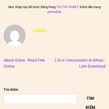
Mục nhập này đã được đăng trong
TIN TỨC HUBET
. Đánh dấu trang
permalink
.
ADMIN
About Grace : Read Free
L’Io e i meccanismi di difesa :
Online
Libri Download
Tìm kiếm
TÌM
KIẾM