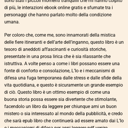
sono stati i piccoli momenti tranquilli che mi hanno colpito
di più, le interazioni ebook online gratis e sfumate tra i
personaggi che hanno parlato molto della condizione
umana.
Per coloro che, come me, sono innamorati della mistica
delle fiere itineranti e dell’arte dell’inganno, questo libro è un
tesoro di aneddoti affascinanti e curiosità storiche,
presentate in una prosa lirica che è sia rilassante che
istruttiva. A volte penso a come i libri possano essere una
fonte di conforto e consolazione, L’Io e i meccanismi di
difesa una fuga temporanea dalle stress e dalle sfide della
vita quotidiana, e questo è sicuramente un grande esempio
di ciò. Questo libro è un ottimo esempio di come una
buona storia possa essere sia divertente che stimolante,
facendolo un libro da leggere per chiunque ami un buon
mistero o sia interessato al mondo della pubblicità, e credo
che sarà epub libro che continuerà ad essere amato dai L’Io
e i meccanismi di difesa per anni leggere pdf venire.