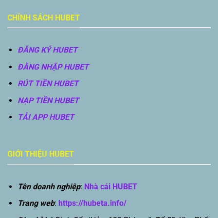
CHÍNH SÁCH HUBET
ĐĂNG KÝ HUBET
ĐĂNG NHẬP HUBET
RÚT TIỀN HUBET
NẠP TIỀN HUBET
TẢI APP HUBET
GIỚI THIỆU HUBET
Tên doanh nghiệp
:
Nhà cái HUBET
Trang web
:
https://hubeta.info/