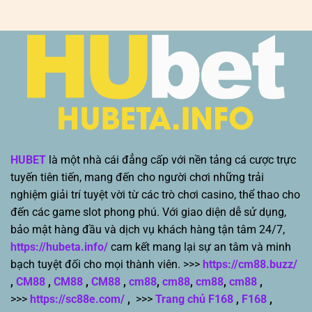
HUBET
là một nhà cái đẳng cấp với nền tảng cá cược trực
tuyến tiên tiến, mang đến cho người chơi những trải
nghiệm giải trí tuyệt vời từ các trò chơi casino, thể thao cho
đến các game slot phong phú. Với giao diện dễ sử dụng,
bảo mật hàng đầu và dịch vụ khách hàng tận tâm 24/7,
https://hubeta.info/
cam kết mang lại sự an tâm và minh
bạch tuyệt đối cho mọi thành viên. >>>
https://cm88.buzz/
,
CM88
,
CM88
,
CM88
,
cm88
,
cm88
,
cm88
,
cm88
,
>>>
https://sc88e.com/
,
>>>
Trang chủ F168
,
F168
,