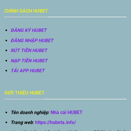
CHÍNH SÁCH HUBET
ĐĂNG KÝ HUBET
ĐĂNG NHẬP HUBET
RÚT TIỀN HUBET
NẠP TIỀN HUBET
TẢI APP HUBET
GIỚI THIỆU HUBET
Tên doanh nghiệp
:
Nhà cái HUBET
Trang web
:
https://hubeta.info/