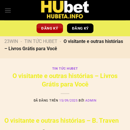
Chuyển
đến
nội
dung
ĐĂNG KÝ
ĐĂNG KÝ
23WIN
-
TIN TỨC HUBET
-
O visitante e outras histórias
– Livros Grátis para Você
TIN TỨC HUBET
O visitante e outras histórias – Livros
Grátis para Você
ĐÃ ĐĂNG TRÊN
15/09/2025
BỞI
ADMIN
O visitante e outras histórias – B. Traven