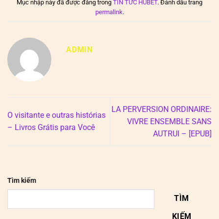
Mục nhập này đã được đăng trong
TIN TỨC HUBET
. Đánh dấu trang
permalink
.
ADMIN
LA PERVERSION ORDINAIRE:
O visitante e outras histórias
VIVRE ENSEMBLE SANS
– Livros Grátis para Você
AUTRUI – [EPUB]
Tìm kiếm
TÌM
KIẾM