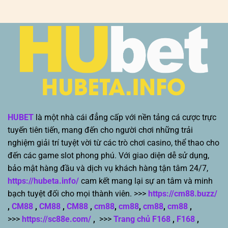
HUBET
là một nhà cái đẳng cấp với nền tảng cá cược trực
tuyến tiên tiến, mang đến cho người chơi những trải
nghiệm giải trí tuyệt vời từ các trò chơi casino, thể thao cho
đến các game slot phong phú. Với giao diện dễ sử dụng,
bảo mật hàng đầu và dịch vụ khách hàng tận tâm 24/7,
https://hubeta.info/
cam kết mang lại sự an tâm và minh
bạch tuyệt đối cho mọi thành viên. >>>
https://cm88.buzz/
,
CM88
,
CM88
,
CM88
,
cm88
,
cm88
,
cm88
,
cm88
,
>>>
https://sc88e.com/
,
>>>
Trang chủ F168
,
F168
,