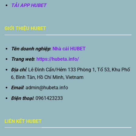
TẢI APP HUBET
GIỚI THIỆU HUBET
Tên doanh nghiệp
:
Nhà cái HUBET
Trang web
:
https://hubeta.info/
Địa chỉ
: Lê Đình Cẩn/Hẻm 133 Phòng 1, Tổ 53, Khu Phố
6, Bình Tân, Hồ Chí Minh, Vietnam
Email
:
admin@hubeta.info
Điện thoại
: 0961423233
LIÊN KẾT HUBET