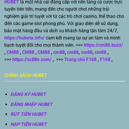
HUBET
là một nhà cái đẳng cấp với nền tảng cá cược trực
tuyến tiên tiến, mang đến cho người chơi những trải
nghiệm giải trí tuyệt vời từ các trò chơi casino, thể thao cho
đến các game slot phong phú. Với giao diện dễ sử dụng,
bảo mật hàng đầu và dịch vụ khách hàng tận tâm 24/7,
https://hubeta.info/
cam kết mang lại sự an tâm và minh
bạch tuyệt đối cho mọi thành viên. >>>
https://cm88.buzz/
,
CM88
,
CM88
,
CM88
,
cm88
,
cm88
,
cm88
,
cm88
,
>>>
https://sc88e.com/
,
>>>
Trang chủ F168
,
F168
,
CHÍNH SÁCH HUBET
ĐĂNG KÝ HUBET
ĐĂNG NHẬP HUBET
RÚT TIỀN HUBET
NẠP TIỀN HUBET