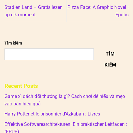
Stad en Land – Gratis lezen
Pizza Face: A Graphic Novel :
op elk moment
Epubs
Tìm kiếm
TÌM
KIẾM
Recent Posts
Game xì dách đổi thưởng là gì? Cách chơi dễ hiểu và mẹo
vào bàn hiệu quả
Harry Potter et le prisonnier d’Azkaban : Livres
Effektive Softwarearchitekturen: Ein praktischer Leitfaden :
(EPUB)