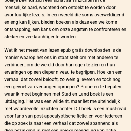
boekje bevindt zich een schat aan inzichten in de
menselijke aard, wachtend om ontdekt te worden door
avontuurlijke lezers. In een wereld die soms overweldigend
en eng kan lijken, bieden boeken als deze een welkome
ontsnapping, een kans om onze angsten te confronteren en
sterker en veerkrachtiger te worden.
Wat ik het meest van lezen epub gratis downloaden is de
manier waarop het ons in staat stelt om met anderen te
verbinden, om de wereld door hun ogen te zien en hun
ervaringen op een dieper niveau te begrijpen. Hoe kan een
verhaal dat zoveel belooft, zo weinig leveren en toch nog
een gevoel van verlangen oproepen? Proberen te bepalen
waar ik moet beginnen met Stad en Land boek is een
uitdaging. Het was een wilde rit, maar liet me uiteindelijk
met waardevolle inzichten achter. Dit boek is een must-read
voor fans van post-apocalyptische fictie, en voor iedereen
die op zoek is naar een verhaal dat zowel spannend als
diep bezinkend is, met een unieke mengeling van actie,