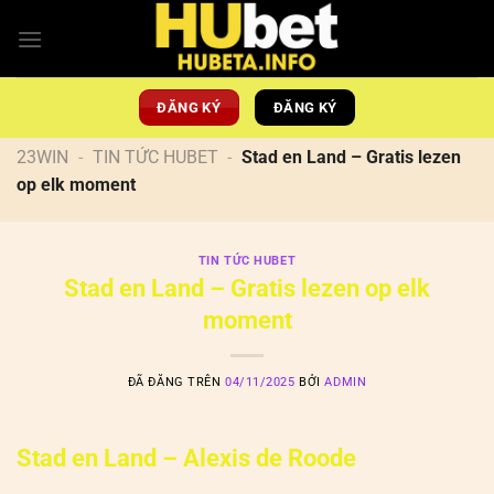
Chuyển
đến
nội
dung
ĐĂNG KÝ
ĐĂNG KÝ
23WIN
-
TIN TỨC HUBET
-
Stad en Land – Gratis lezen
op elk moment
TIN TỨC HUBET
Stad en Land – Gratis lezen op elk
moment
ĐÃ ĐĂNG TRÊN
04/11/2025
BỞI
ADMIN
Stad en Land – Alexis de Roode